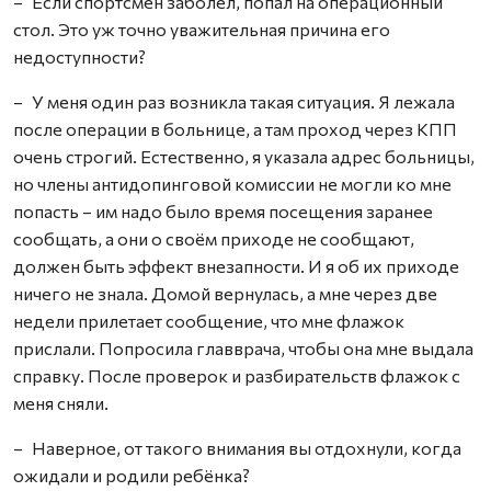
– Если спортсмен заболел, попал на операционный
стол. Это уж точно уважительная причина его
недоступности?
– У меня один раз возникла такая ситуация. Я лежала
после операции в больнице, а там проход через КПП
очень строгий. Естественно, я указала адрес больницы,
но члены антидопинговой комиссии не могли ко мне
попасть – им надо было время посещения заранее
сообщать, а они о своём приходе не сообщают,
должен быть эффект внезапности. И я об их приходе
ничего не знала. Домой вернулась, а мне через две
недели прилетает сообщение, что мне флажок
прислали. Попросила главврача, чтобы она мне выдала
справку. После проверок и разбирательств флажок с
меня сняли.
– Наверное, от такого внимания вы отдохнули, когда
ожидали и родили ребёнка?