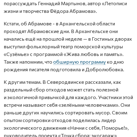
порассуждать Геннадий Мартынов, автор «Летописи
жизни и творчества Фёдора Абрамова».
Кстати, об Абрамове - в Архангельской области
проходят Абрамовские дни. В Архангельске они
начались ещё на прошлой неделе — в Гостиных дворах
выступил фольклорный театр поморской культуры
«Сузёмье» с программой «Жива любовь и память».
Также напомним, что
обширную программу
ко дню
рождения писателя подготовила и Добролюбовка.
К другим темам. В Северодвинске рассказали, как
раздельный сбор отходов может стать полезной
и экологичной привычкой для каждого. Участники этой
встречи называют себя «зелёными человечками». Они
раньше других научились сортировать мусор. Своим
опытом сортировки отходов поделилась лидер
экологического движения «Начни с себя, Поморье!»,
руководитель проекта «Точка сбора: экогараж»