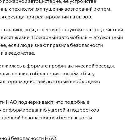
 пожарной автоцистерне, её устройстве
ных технологиях тушения возгораний и о том,
ая секунда при реагировании на вызов.
 технику, но и донести простую мысль: от действий
зависят жизни. Пожарный автомобиль — это мощный
нее, если люди знают правила безопасности
и в ведомстве.
должилась в формате профилактической беседы.
вные правила обращения с огнём в быту
и алгоритм действий, который необходимо
ти НАО подчёркивают, что подобные
уют формированию у детей и подростков
ственной безопасности и безопасности
нной безопасности НАО.