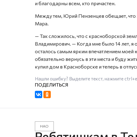
и благодарны всем, кто причастен.
Между тем, Юрий Пензенцев обещает, что э
Мара.
— Так сложилось, что с красноборской зем
Владимирович. — Когда мне было 14 лет, я 
осталось самым ярким впечатлением моей юн
обязательно вернусь в эти места и буду жит
купил дом в Красноборске и теперь в отпус
Нашли ошибку? Выделите текст, нажмите
ctrl+
НАО
Ребятишкам в Те