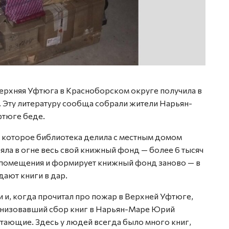
Фото 
ерхняя Уфтюга в Красноборском округе получила в
. Эту литературу сообща собрали жители Нарьян-
фтюге беде.
, которое библиотека делила с местным домом
яла в огне весь свой книжный фонд — более 6 тысяч
 помещения и формирует книжный фонд заново — в
ают книги в дар.
и и, когда прочитал про пожар в Верхней Уфтюге,
ганизовавший сбор книг в Нарьян-Маре Юрий
тающие. Здесь у людей всегда было много книг,