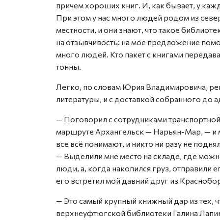
причем хороших книг. И, как бывает, у каж
При этом у нас много людей родом из севе
местности, и они знают, что такое библиоте
на отзывчивость: на мое предложение пом
много людей. Кто пакет с книгами передава
тонны.
Легко, по словам Юрия Владимировича, ре
литературы, и с доставкой собранного до а
— Поговорил с сотрудниками транспортной 
маршруте Архангельск — Нарьян-Мар, — и м
все всё понимают, и никто ни разу не подн
— Выделили мне место на складе, где можн
люди, а, когда накопился груз, отправили 
его встретил мой давний друг из Краснобо
— Это самый крупный книжный дар из тех, 
верхнеуфтюгской библиотеки Галина Лапи