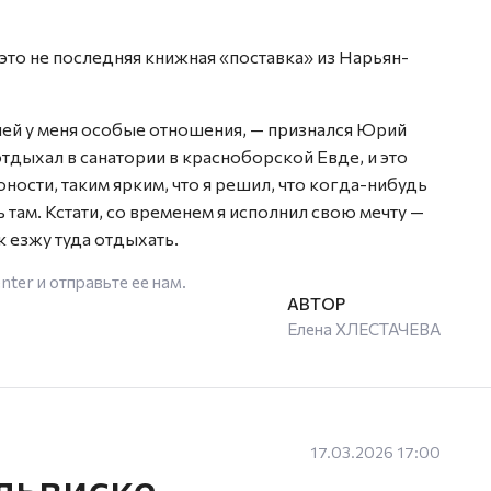
то не последняя книжная «поставка» из Нарьян-
лей у меня особые отношения, — признался Юрий
отдыхал в санатории в красноборской Евде, и это
ости, таким ярким, что я решил, что когда-нибудь
ь там. Кстати, со временем я исполнил свою мечту —
к езжу туда отдыхать.
enter
и отправьте ее нам.
Елена ХЛЕСТАЧЕВА
17.03.2026 17:00
львиске