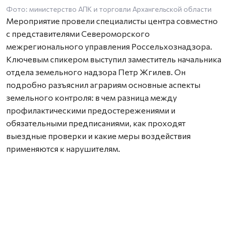
Фото: министерство АПК и торговли Архангельской области
Мероприятие провели специалисты центра совместно
с представителями Североморского
межрегионального управления Россельхознадзора.
Ключевым спикером выступил заместитель начальника
отдела земельного надзора Петр Жгилев. Он
подробно разъяснил аграриям основные аспекты
земельного контроля: в чем разница между
профилактическими предостережениями и
обязательными предписаниями, как проходят
выездные проверки и какие меры воздействия
применяются к нарушителям.
Особое внимание на семинаре уделили современным
цифровым инструментам. Как отметил Петр Жгилев,
для контроля и онлайн-консультаций специалисты
активно используют мобильное приложение
«Инспектор». С его помощью надзорные мероприятия