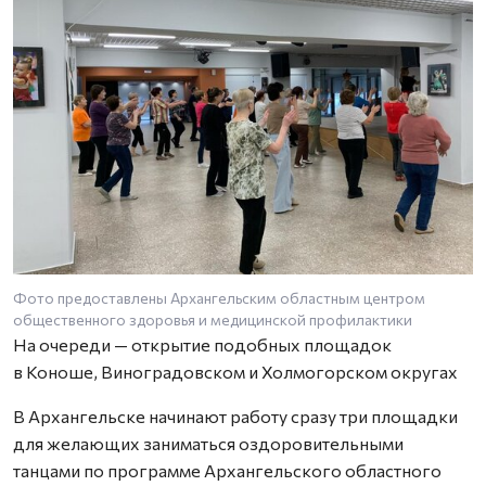
Фото предоставлены Архангельским областным центром
Ф
общественного здоровья и медицинской профилактики
о
На очереди — открытие подобных площадок
в Коноше, Виноградовском и Холмогорском округах
В Архангельске начинают работу сразу три площадки
для желающих заниматься оздоровительными
танцами по программе Архангельского областного