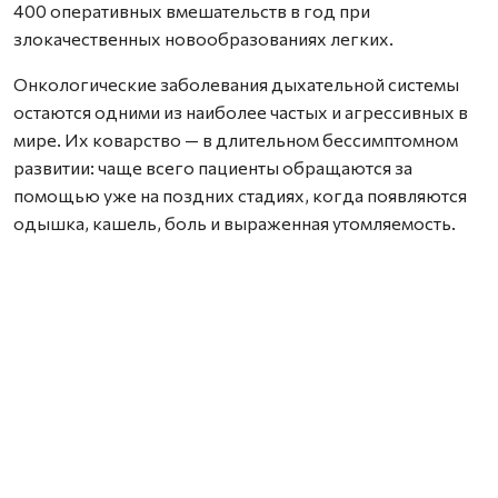
400 оперативных вмешательств в год при
злокачественных новообразованиях легких.
Онкологические заболевания дыхательной системы
остаются одними из наиболее частых и агрессивных в
мире. Их коварство — в длительном бессимптомном
развитии: чаще всего пациенты обращаются за
помощью уже на поздних стадиях, когда появляются
одышка, кашель, боль и выраженная утомляемость.
Лечение таких больных требует
мультидисциплинарного подхода, объединяющего
усилия химиотерапевтов, радиотерапевтов и хирургов.
— За последние 10–15 лет тактика ведения пациентов с
раком легкого кардинально изменилась, — отмечает
торакальный хирург Татьяна Немогутина. — Сегодня
мы активно применяем химио- и иммунотерапию на
дооперационном этапе. Это позволяет выполнять