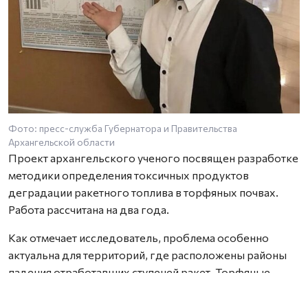
Фото: пресс-служба Губернатора и Правительства
Архангельской области
Проект архангельского ученого посвящен разработке
методики определения токсичных продуктов
деградации ракетного топлива в торфяных почвах.
Работа рассчитана на два года.
Как отмечает исследователь, проблема особенно
актуальна для территорий, где расположены районы
падения отработавших ступеней ракет. Торфяные
почвы способны необратимо связывать широкий
спектр химических соединений, включая компоненты