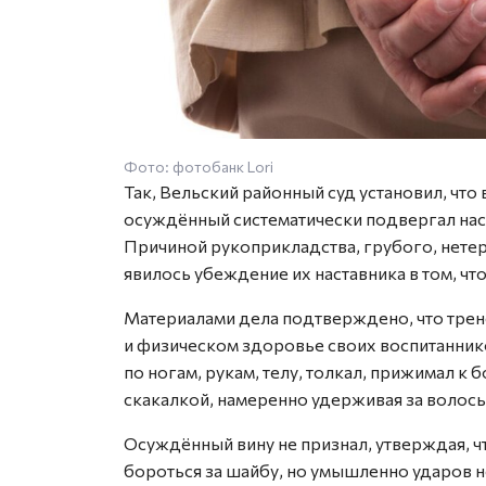
Фото: фотобанк Lori
Так, Вельский районный суд установил, что 
осуждённый систематически подвергал на
Причиной рукоприкладства, грубого, нете
явилось убеждение их наставника в том, чт
Материалами дела подтверждено, что трен
и физическом здоровье своих воспитанник
по ногам, рукам, телу, толкал, прижимал к 
скакалкой, намеренно удерживая за волосы,
Осуждённый вину не признал, утверждая, ч
бороться за шайбу, но умышленно ударов н