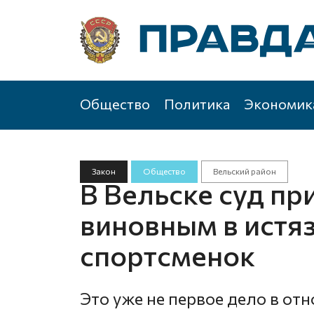
Общество
Политика
Экономик
Закон
Общество
Вельский район
В Вельске суд пр
виновным в истя
спортсменок
Это уже не первое дело в от