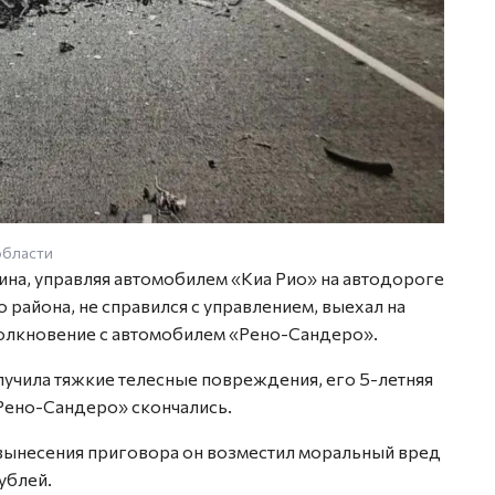
области
чина, управляя автомобилем «Киа Рио» на автодороге
 района, не справился с управлением, выехал на
толкновение с автомобилем «Рено-Сандеро».
учила тяжкие телесные повреждения, его 5-летняя
«Рено-Сандеро» скончались.
вынесения приговора он возместил моральный вред
ублей.