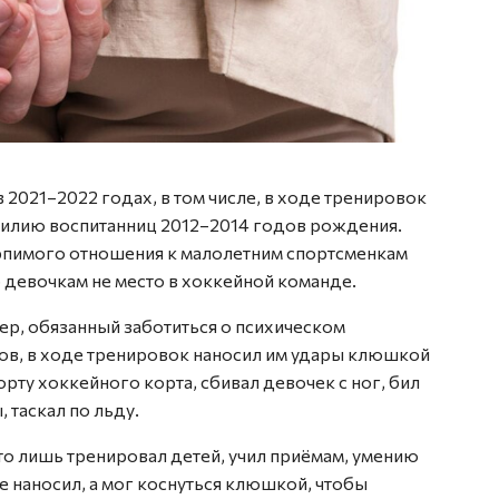
в 2021–2022 годах, в том числе, в ходе тренировок
силию воспитанниц 2012–2014 годов рождения.
рпимого отношения к малолетним спортсменкам
о девочкам не место в хоккейной команде.
ер, обязанный заботиться о психическом
ов, в ходе тренировок наносил им удары клюшкой
борту хоккейного корта, сбивал девочек с ног, бил
 таскал по льду.
то лишь тренировал детей, учил приёмам, умению
е наносил, а мог коснуться клюшкой, чтобы