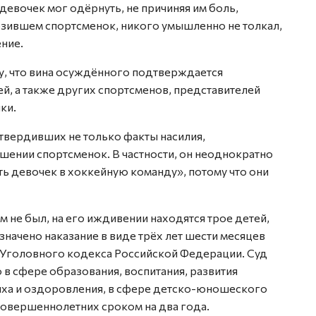
 девочек мог одёрнуть, не причиняя им боль,
евозившем спортсменок, никого умышленно не толкал,
ение.
у, что вина осуждённого подтверждается
й, а также других спортсменов, представителей
ки.
твердивших не только факты насилия,
шении спортсменок. В частности, он неоднократно
ть девочек в хоккейную команду», потому что они
им не был, на его иждивении находятся трое детей,
азначено наказание в виде трёх лет шести месяцев
 Уголовного кодекса Российской Федерации. Суд
 в сфере образования, воспитания, развития
ыха и оздоровления, в сфере детско-юношеского
несовершеннолетних сроком на два года.