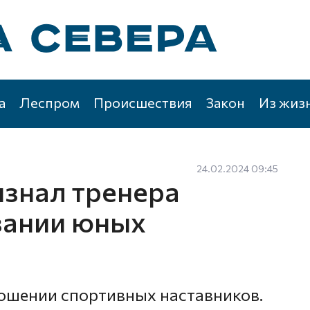
а
Леспром
Происшествия
Закон
Из жиз
24.02.2024 09:45
изнал тренера
зании юных
ношении спортивных наставников.