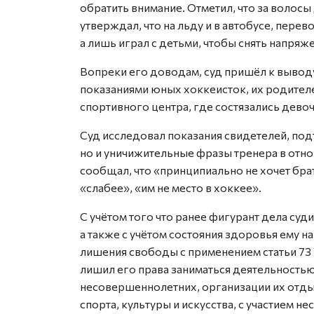
обратить внимание. Отметил, что за волосы
утверждал, что на льду и в автобусе, пер
а лишь играл с детьми, чтобы снять напряж
Вопреки его доводам, суд пришёл к вывод
показаниями юных хоккеисток, их родителе
спортивного центра, где состязались девоч
Суд исследовал показания свидетелей, под
но и уничижительные фразы тренера в отно
сообщал, что «принципиально не хочет бра
«слабее», «им не место в хоккее».
С учётом того что ранее фигурант дела суд
а также с учётом состояния здоровья ему н
лишения свободы с применением статьи 73
лишил его права заниматься деятельностью
несовершеннолетних, организации их отд
спорта, культуры и искусства, с участием 