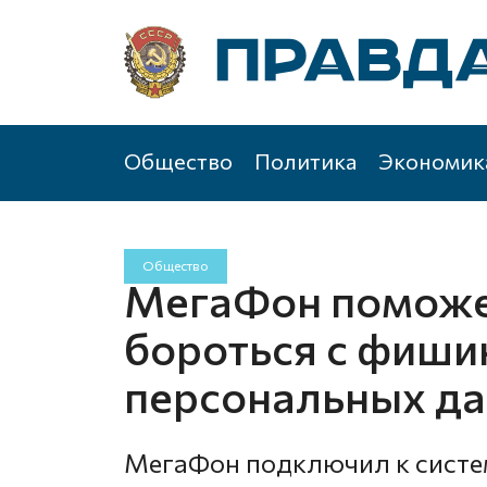
Общество
Политика
Экономик
Общество
МегаФон помож
бороться с фиши
персональных д
МегаФон подключил к сист