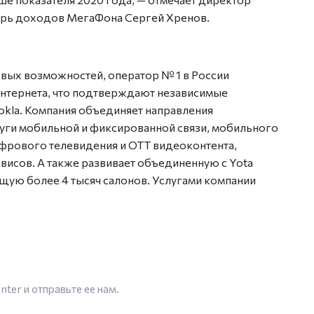
ерь доходов МегаФона Сергей Хренов.
вых возможностей, оператор № 1 в России
интернета, что подтверждают независимые
kla. Компания объединяет направления
луги мобильной и фиксированной связи, мобильного
ифрового телевидения и OTT видеоконтента,
исов. А также развивает объединенную с Yota
ую более 4 тысяч салонов. Услугами компании
enter
и отправьте ее нам.