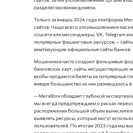
разделегировании домена.
Только за январь 2024 года платформа М
сайтов. Чаще всего злоумышленники маски
соцсети или мессенджеры: VK, Telegram ил
популярных фишинговых ресурсов — сайты-и
имитирующие официальные сайты банков.
Мошенники часто создают фальшивые фор
банковских карт, сайты несуществующих и
якобы продаются билеты на популярные спе
январе большинство из них размещалось в д
— МегаФон обладает глубокой экспертизой
мы всегда предупреждаем о рисках перехо
распоряжении большой объем вычислитель
выявлять ресурсы, которые могут использ
пользователей. По итогам 2023 года мы в
вредоносных ресурсов, что в 4,5 раза боль