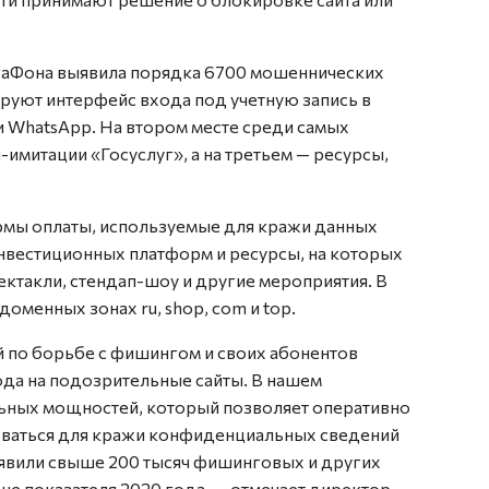
егаФона выявила порядка 6700 мошеннических
руют интерфейс входа под учетную запись в
и WhatsApp. На втором месте среди самых
митации «Госуслуг», а на третьем — ресурсы,
мы оплаты, используемые для кражи данных
нвестиционных платформ и ресурсы, на которых
ктакли, стендап-шоу и другие мероприятия. В
оменных зонах ru, shop, com и top.
 по борьбе с фишингом и своих абонентов
да на подозрительные сайты. В нашем
ных мощностей, который позволяет оперативно
оваться для кражи конфиденциальных сведений
ыявили свыше 200 тысяч фишинговых и других
ше показателя 2020 года, — отмечает директор