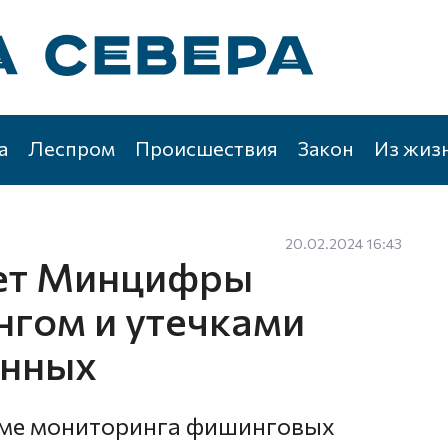
а
Леспром
Происшествия
Закон
Из жиз
20.02.2024 16:43
ет Минцифры
нгом и утечками
анных
еме мониторинга фишинговых