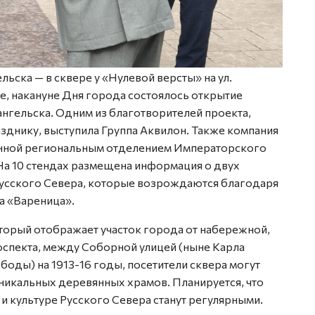
ьска — в сквере у «Нулевой версты» на ул.
не, накануне Дня города состоялось открытие
нгельска. Одним из благотворителей проекта,
зднику, выступила Группа Аквилон. Также компания
анной региональным отделением Императорского
а 10 стендах размещена информация о двух
Русского Севера, которые возрождаются благодаря
а «Вареница».
торый отображает участок города от набережной,
оспекта, между Соборной улицей (ныне Карла
боды) на 1913-16 годы, посетители сквера могут
никальных деревянных храмов. Планируется, что
 культуре Русского Севера станут регулярными.