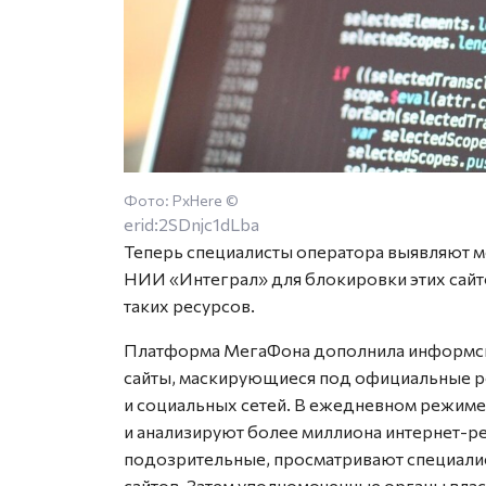
Фото: PxHere ©
erid:2SDnjc1dLba
Теперь специалисты оператора выявляют 
НИИ «Интеграл» для блокировки этих сайто
таких ресурсов.
Платформа МегаФона дополнила информси
сайты, маскирующиеся под официальные р
и социальных сетей. В ежедневном режиме
и анализируют более миллиона интернет-ре
подозрительные, просматривают специали
сайтов. Затем уполномоченные органы вла