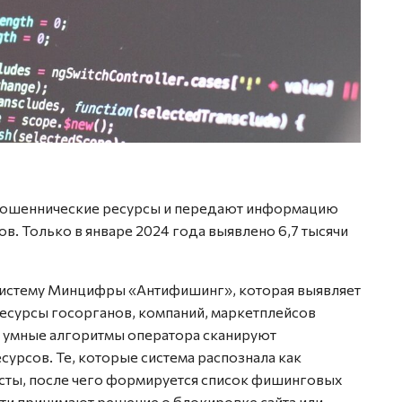
мошеннические ресурсы и передают информацию
в. Только в январе 2024 года выявлено 6,7 тысячи
стему Минцифры «Антифишинг», которая выявляет
есурсы госорганов, компаний, маркетплейсов
 умные алгоритмы оператора сканируют
сурсов. Те, которые система распознала как
сты, после чего формируется список фишинговых
сти принимают решение о блокировке сайта или