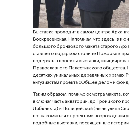
Выставка проходит в самом центре Архангел
Воскресенская. Напомним, что здесь, в ию
большого бронзового макета старого Арха
ставшего подарком столице Поморья к пра
подержала проекты выставки, иницииров
Православного Палестинского общества. Н
десятках уникальных деревянных храмах 
энтузиастам проекта «Общее дело» и фонд
Таким образом, помимо осмотра макета, ко
включая часть акватории, до Троицкого пр
Либкнехта) и Полицейской (ныне улица Сво
познакомиться с проектами возрождения у
подобные выставки, посвященные истории и