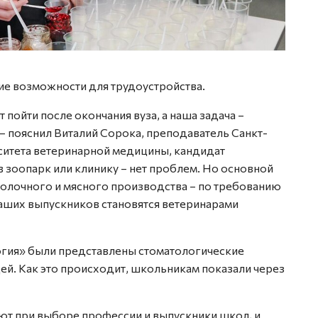
кие возможности для трудоустройства.
 пойти после окончания вуза, а наша задача –
– пояснил Виталий Сорока, преподаватель Санкт-
ситета ветеринарной медицины, кандидат
 в зоопарк или клинику – нет проблем. Но основной
молочного и мясного производства – по требованию
аших выпускников становятся ветеринарами
логия» были представлены стоматологические
ей. Как это происходит, школьникам показали через
ют при выборе профессии и выпускники школ, и