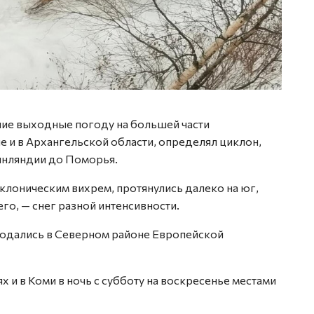
Фото: 
шие выходные погоду на большей части
е и в Архангельской области, определял циклон,
Финляндии до Поморья.
клоническим вихрем, протянулись далеко на юг,
го, — снег разной интенсивности.
юдались в Северном районе Европейской
х и в Коми в ночь с субботу на воскресенье местами