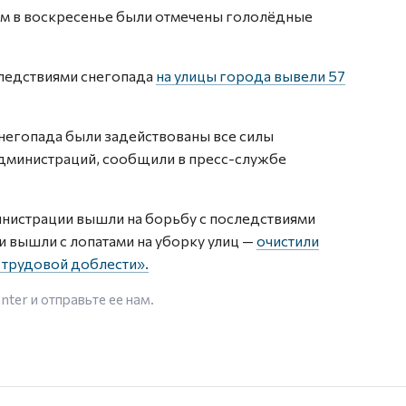
ом в воскресенье были отмечены гололёдные
следствиями снегопада
на улицы города вывели 57
снегопада были задействованы все силы
дминистраций, сообщили в пресс-службе
нистрации вышли на борьбу с последствиями
и вышли с лопатами на уборку улиц —
очистили
 трудовой доблести».
enter
и отправьте ее нам.