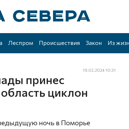
а
Леспром
Происшествия
Закон
Из жиз
19.02.2024 10:31
пады принес
 область циклон
предыдущую ночь в Поморье