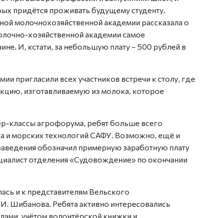
орых придётся проживать будущему студенту.
ной молочнохозяйственной академии рассказала о
молочно-хозяйственной академии самое
. И, кстати, за небольшую плату – 500 рублей в
ии пригласили всех участников встречи к столу, где
цию, изготавливаемую из молока, которое
ер-классы агрофорума, ребят больше всего
а и морских технологий САФУ. Возможно, ещё и
 заведения обозначил примерную заработную плату
ециалист отделения «Судовождение» по окончании
ась и к представителям Вельского
 И. Шибанова. Ребята активно интересовались
лами, учётом волонтёрской книжки и