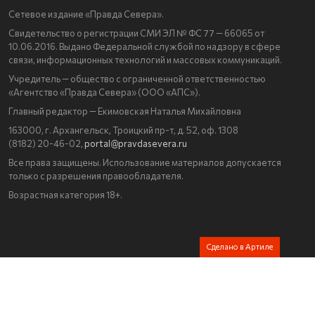
Сетевое издание «Правда Севера».
Свидетельство о регистрации СМИ ЭЛ № ФС 77 — 66065 от
10.06.2016. Выдано Федеральной службой по надзору в сфере
связи, информационных технологий и массовых коммуникаций.
Учредитель — общество с ограниченной ответственностью
«Агентство «Правда Севера» (ООО «АПС»).
Главный редактор — Екимовская Наталья Михайловна
163000, г. Архангельск, Троицкий пр-т, д. 52, оф. 1308
(8182) 20-46-02,
portal@pravdasevera.ru
Все права защищены. Использование материалов допускается
только с разрешения правообладателя.
Возрастная категория 18+.
Сделано в Артиле