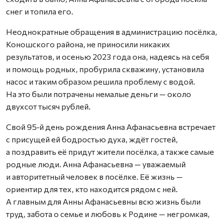
снег и топила его.
Неоднократные обращения в администрацию посёлка,
Коношского района, не приносили никаких
результатов, и осенью 2023 года она, надеясь на себя
и помощь родных, пробурила скважину, установила
насос и таким образом решила проблему с водой.
На это были потрачены немалые деньги — около
двухсот тысяч рублей.
Свой 95‑й день рождения Анна Афанасьевна встречает
с присущей ей бодростью духа, ждёт гостей,
а поздравить её придут жители посёлка, а также самые
родные люди. Анна Афанасьевна — уважаемый
и авторитетный человек в посёлке. Её жизнь —
ориентир для тех, кто находится рядом с ней.
А главным для Анны Афанасьевны всю жизнь были
труд, забота о семье и любовь к Родине — негромкая,