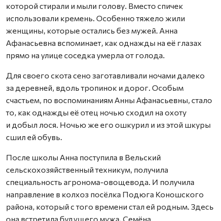
которой стирали и мыли голову. Вместо спичек
использовали кремень. Особенно тяжело жили
женщины, которые остались без мужей. Анна
Афанасьевна вспоминает, как однажды на её глазах
прямо на улице соседка умерла от голода.
Для своего скота сено заготавливали ночами далеко
за деревней, вдоль тропинок и дорог. Особым
счастьем, по воспоминаниям Анны Афанасьевны, стало
то, как однажды её отец ночью сходил на охоту
и добыл лося. Ночью же его ошкурил и из этой шкуры
сшил ей обувь.
После школы Анна поступила в Вель­ский
сельскохозяйственный техникум, получила
специальность агронома-овощевода. И получила
направление в колхоз посёлка Подюга Коношского
района, который с того времени стал ей родным. Здесь
она встретила будущего мужа, Семёна