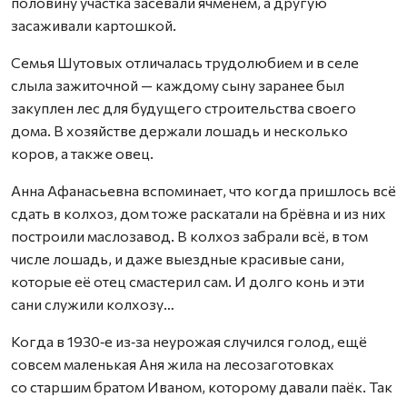
половину участка засевали ячменём, а другую
засаживали картошкой.
Семья Шутовых отличалась трудолюбием и в селе
слыла зажиточной — каждому сыну заранее был
закуплен лес для будущего строительства своего
дома. В хозяйстве держали лошадь и несколько
коров, а также овец.
Анна Афанасьевна вспоминает, что когда пришлось всё
сдать в колхоз, дом тоже раскатали на брёвна и из них
построили маслозавод. В колхоз забрали всё, в том
числе лошадь, и даже выездные красивые сани,
которые её отец смастерил сам. И долго конь и эти
сани служили колхозу…
Когда в 1930‑е из‑за неурожая случился голод, ещё
совсем маленькая Аня жила на лесозаготовках
со старшим братом Иваном, которому давали паёк. Так