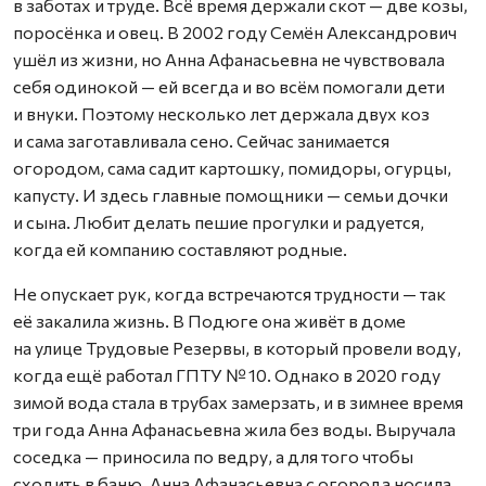
в заботах и труде. Всё время держали скот — две козы,
поросёнка и овец. В 2002 году Семён Александрович
ушёл из жизни, но Анна Афанасьевна не чувствовала
себя одинокой — ей всегда и во всём помогали дети
и внуки. Поэтому несколько лет держала двух коз
и сама заготавливала сено. Сейчас занимается
огородом, сама садит картошку, помидоры, огурцы,
капусту. И здесь главные помощники — семьи дочки
и сына. Любит делать пешие прогулки и радуется,
когда ей компанию составляют родные.
Не опускает рук, когда встречаются трудности — так
её закалила жизнь. В Подюге она живёт в доме
на улице Трудовые Резервы, в который провели воду,
когда ещё работал ГПТУ № 10. Однако в 2020 году
зимой вода стала в трубах замерзать, и в зимнее время
три года Анна Афанасьевна жила без воды. Выручала
соседка — приносила по ведру, а для того чтобы
сходить в баню, Анна Афанасьевна с огорода носила