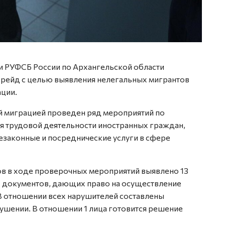
и РУФСБ России по Архангельской области
 рейд с целью выявления нелегальных мигрантов
ации.
ой миграцией проведен ряд мероприятий по
я трудовой деятельности иностранных граждан,
езаконные и посреднические услуги в сфере
в в ходе проверочных мероприятий выявлено 13
 документов, дающих право на осуществление
 В отношении всех нарушителей составлены
шении. В отношении 1 лица готовится решение