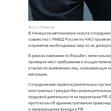
Фото: PxHere ©
В Ненецком автономном округе сотрудник
совместно с УМВД России по НАО провели
и принятия необходимых мер по их депорт
В рамках кампании по борьбе с нелегальн
проверке мест пребывания и осуществлени
а также по выявлению лиц, оказывающих н
миграции.
Сотрудниками правоохранительных органо
иностранных граждан без разрешительных
трудовой деятельности на территории РФ.
протоколы об административном правонару
о неразрешении въезда в РФ.