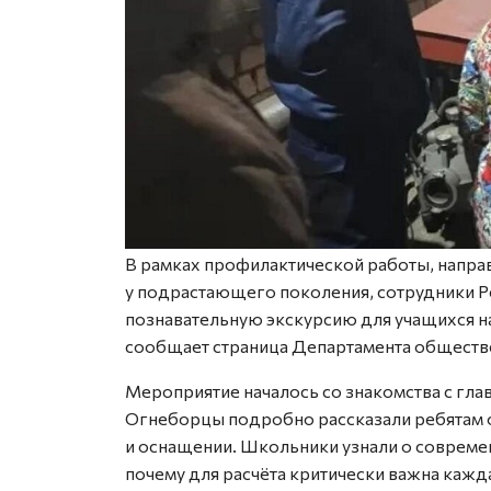
В рамках профилактической работы, напра
у подрастающего поколения, сотрудники 
познавательную экскурсию для учащихся н
сообщает страница Департамента обществ
Мероприятие началось со знакомства с гл
Огнеборцы подробно рассказали ребятам о
и оснащении. Школьники узнали о современ
почему для расчёта критически важна кажд