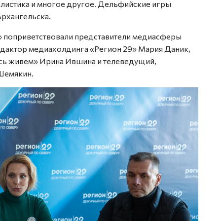
алистика и многое другое. Дельфийские игры
Архангельска.
» поприветствовали представители медиасферы
едактор медиахолдинга «Регион 29» Мария Даник,
сь живем» Ирина Ившина и телеведущий,
Шемякин.