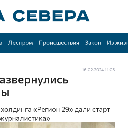
а
Леспром
Происшествия
Закон
Из жиз
16.02.2024 11:03
развернулись
ры
холдинга «Регион 29» дали старт
ежурналистика»