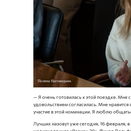
Полина Наговицына.
— Я очень готовилась к этой поездке. Мне с
удовольствием согласилась. Мне нравится 
участие в этой номинации. Я люблю общать
Лучших назовут уже сегодня, 16 февраля, 
медиахолдинга «Регион 29». Финал Дельфий