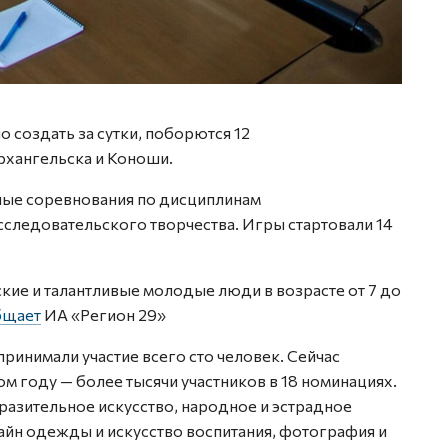
Фото: 
 создать за сутки, поборются 12
рхангельска и Коноши.
ные соревнования по дисциплинам
сследовательского творчества. Игры стартовали 14
ские и талантливые молодые люди в возрасте от 7 до
бщает
ИА «Регион 29»
 принимали участие всего сто человек. Сейчас
м году — более тысячи участников в 18 номинациях.
бразительное искусство, народное и эстрадное
айн одежды и искусство воспитания, фотография и