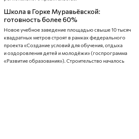
Школа в Горке Муравьёвской:
готовность более 60%
Новое учебное заведение площадью свыше 10 тысяч
квадратных метров строят в рамках федерального
проекта «Создание условий для обучения, отдыха
и оздоровления детей и молодёжи» (госпрограмма
«Развитие образования»). Строительство началось
в 2023 году, но из‑за перебоев с финансированием
сроки ввода в эксплуатацию пришлось перенести.
Сейчас строительная готовность школы
превышает 60%. На площадке работают 70 человек.
Строители выполнили основной объём мероприятий
и перешли к следующим этапам: они занимаются
устройством фасада, внутренней отделкой, монтажом
внутренних сетей — электрики, отопления, вентиляции,
водопровода и канализации, а также