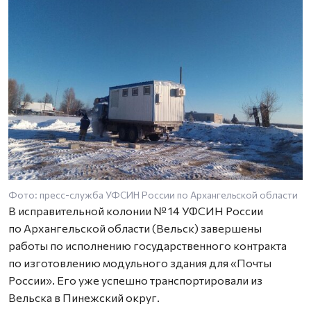
Фото: пресс-служба УФСИН России по Архангельской области
Ф
В исправительной колонии № 14 УФСИН России
по Архангельской области (Вельск) завершены
работы по исполнению государственного контракта
по изготовлению модульного здания для «Почты
России». Его уже успешно транспортировали из
Вельска в Пинежский округ.