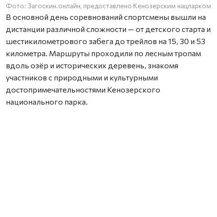
Фото: Загоскин.онлайн, предоставлено Кенозерским нацпарком
В основной день соревнований спортсмены вышли на
дистанции различной сложности — от детского старта и
шестикилометрового забега до трейлов на 15, 30 и 53
километра. Маршруты проходили по лесным тропам
вдоль озёр и исторических деревень, знакомя
участников с природными и культурными
достопримечательностями Кенозерского
национального парка.
Новинкой этого года стал заплыв «Кенозерье Swim»,
который прошёл 2 августа на Масельгском озере.
Любители плавания преодолели дистанции в 1, 2 и 3
километра. Соревнования были организованы при
поддержке Федерации зимнего плавания
Архангельской области и стали новым этапом развития
спортивно-туристического проекта.
По словам начальника отдела развития туризма