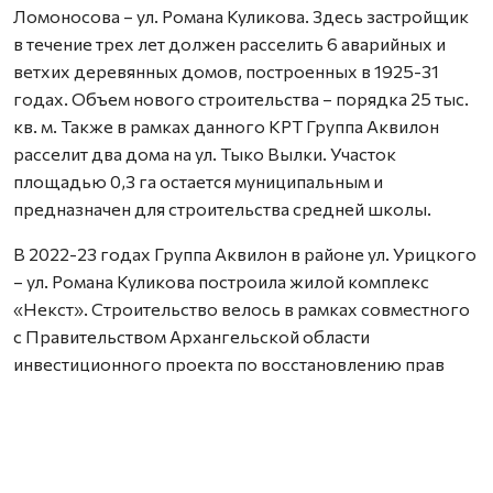
Ломоносова – ул. Романа Куликова. Здесь застройщик
в течение трех лет должен расселить 6 аварийных и
ветхих деревянных домов, построенных в 1925-31
годах. Объем нового строительства – порядка 25 тыс.
кв. м. Также в рамках данного КРТ Группа Аквилон
расселит два дома на ул. Тыко Вылки. Участок
площадью 0,3 га остается муниципальным и
предназначен для строительства средней школы.
В 2022-23 годах Группа Аквилон в районе ул. Урицкого
– ул. Романа Куликова построила жилой комплекс
«Некст». Строительство велось в рамках совместного
с Правительством Архангельской области
инвестиционного проекта по восстановлению прав
граждан пострадавших от недобросовестных
действий застройщиков. В соответствии с областным
законом Группа Аквилон получила в аренду данный
участок выплатил денежные компенсации дольщикам,