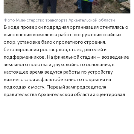
Фото Министерство транспорта Архангельской области
В ходе проверки подрядная организация отчиталась о
выполнении комплекса работ: погружении свайных
опор, установке балок пролетного строения,
бетонировании ростверков, стоек, ригелей и
подферменников. На финальной стадии — возведение
земляного полотна и двухслойного основания, в
настоящее время ведутся работы по устройству
нижнего слоя асфальтобетонного покрытия на
подходах к мосту. Первый зампредседателя
правительства Архангельской области акцентировал
внимание на недопустимости снижения темпов
строительства, подчеркнув, что сдача объекта
запланирована на конец 2026 года. По его словам,
текущая готовность (более 65%) соответствует
графику, что гарантирует своевременное завершение.