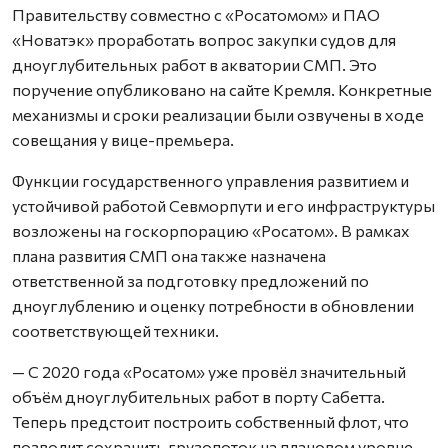
Правительству совместно с «Росатомом» и ПАО
«Новатэк» проработать вопрос закупки судов для
дноуглубительных работ в акватории СМП. Это
поручение опубликовано на сайте Кремля. Конкретные
механизмы и сроки реализации были озвучены в ходе
совещания у вице-премьера.
Функции государственного управления развитием и
устойчивой работой Севморпути и его инфраструктуры
возложены на госкорпорацию «Росатом». В рамках
плана развития СМП она также назначена
ответственной за подготовку предложений по
дноуглублению и оценку потребности в обновлении
соответствующей техники.
— С 2020 года «Росатом» уже провёл значительный
объём дноуглубительных работ в порту Сабетта.
Теперь предстоит построить собственный флот, что
позволит сохранить грузопоток на плановом уровне, —