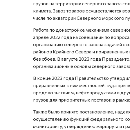
грузов на территории северного завоза со
климата. Завоз товаров осуществляется во
числе по акватории Северного морского пу
Работа по донастройке механизма северног
апреле 2022 года на совещании по вопроса
организацию северного завоза задачей осо
районов Крайнего Севера и приравненных к
без сбоев. В августе 2023 года Президент
организационные основы северного завоза
В конце 2023 года Правительство утверди
приравненных к ним местностей, куда при 
продовольствием, нефтепродуктами и друг
грузов для приоритетных поставок в рамка
Также было принято постановление, наде
осуществлению функций федерального коор
мониторингу, утверждению маршрута и гра