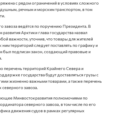
пряжена с рядом ограничений в условиях сложного
здушным, речным и морским транспортом, в том
ти.
о завоза ведётся по поручению Президента. В
м развития Арктики глава государства назвал
бой важности, уточнив, что товары для жителей
 ним территорий следует поставлять по графику и
ом был подписан закон, создающий правовые и
.
ло перечень территорий Крайнего Севера и
поддержке государства будут доставляться грузы с
ими жизненно важными товарами, а также перечень
х северного завоза.
ляющее Минвостокразвития полномочиями по
динатора северного завоза, в том числе по его
фика движения судов в рамках регулярных