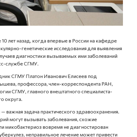
 10 лет назад, когда впервые в России на кафедре
кулярно-генетические исследования для выявления
случаев диагностики вызываемых ими заболеваний
есс-службе СГМУ.
удник СГМУ Платон Иванович Елисеев под
шева, профессора, член-корреспондента РАН,
ии СГМУ, главного внештатного специалиста-
о округа.
— важная задача практического здравоохранения.
рий могут вызывать заболевания, схожие
сли микобактериоз вовремя не диагностирован
уберкулез, неправильное лечение может привести