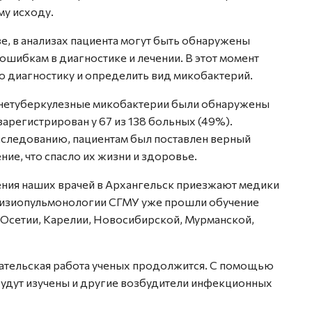
му исходу.
зе, в анализах пациента могут быть обнаружены
ошибкам в диагностике и лечении. В этот момент
 диагностику и определить вид микобактерий.
д нетуберкулезные микобактерии были обнаружены
арегистрирован у 67 из 138 больных (49%).
следованию, пациентам был поставлен верный
ие, что спасло их жизни и здоровье.
ения наших врачей в Архангельск приезжают медики
фтизиопульмонологии СГМУ уже прошли обучение
 Осетии, Карелии, Новосибирской, Мурманской,
вательская работа ученых продолжится. С помощью
удут изучены и другие возбудители инфекционных