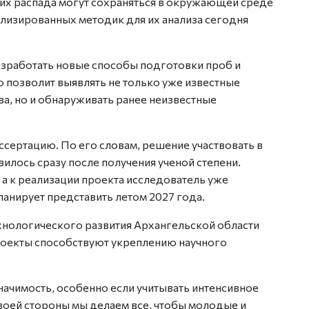
 их распада могут сохраняться в окружающей среде
ализированных методик для их анализа сегодня
азработать новые способы подготовки проб и
 позволит выявлять не только уже известные
а, но и обнаруживать ранее неизвестные
сертацию. По его словам, решение участвовать в
илось сразу после получения ученой степени.
а к реализации проекта исследователь уже
ланирует представить летом 2027 года.
хнологического развития Архангельской области
роекты способствуют укреплению научного
начимость, особенно если учитывать интенсивное
воей стороны мы делаем все, чтобы молодые и