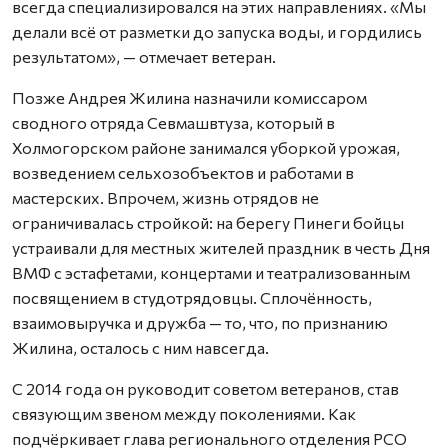
всегда специализировался на этих направлениях. «Мы
делали всё от разметки до запуска воды, и гордились
результатом», — отмечает ветеран.
Позже Андрея Жилина назначили комиссаром
сводного отряда Севмашвтуза, который в
Холмогорском районе занимался уборкой урожая,
возведением сельхозобъектов и работами в
мастерских. Впрочем, жизнь отрядов не
ограничивалась стройкой: на берегу Пинеги бойцы
устраивали для местных жителей праздник в честь Дня
ВМФ с эстафетами, концертами и театрализованным
посвящением в студотрядовцы. Сплочённость,
взаимовыручка и дружба — то, что, по признанию
Жилина, осталось с ним навсегда.
С 2014 года он руководит советом ветеранов, став
связующим звеном между поколениями. Как
подчёркивает глава регионального отделения РСО