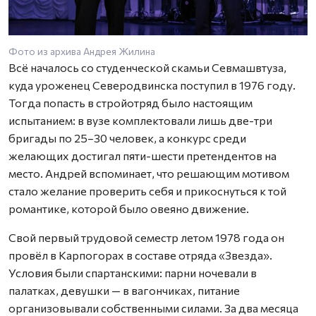
Фото из архива Андрея Жилина
Всё началось со студенческой скамьи Севмашвтуза,
куда уроженец Северодвинска поступил в 1976 году.
Тогда попасть в стройотряд было настоящим
испытанием: в вузе комплектовали лишь две-три
бригады по 25–30 человек, а конкурс среди
желающих достигал пяти-шести претендентов на
место. Андрей вспоминает, что решающим мотивом
стало желание проверить себя и прикоснуться к той
романтике, которой было овеяно движение.
Свой первый трудовой семестр летом 1978 года он
провёл в Карпогорах в составе отряда «Звезда».
Условия были спартанскими: парни ночевали в
палатках, девушки — в вагончиках, питание
организовывали собственными силами. За два месяца