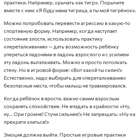
практики. Например, «рычать как тигр». Порычите
вместе с ним: «Я буду мама тигрица, а ты мой тигрёнок».
Можно попробовать перевести агрессию в какую‑то
спортивную форму. Например, когда наступает
состояние злости, использовать практику
«переталкивания» — дать возможность ребёнку
упереться ладонями в ладонь взрослого и с усилием
эту ладонь выталкивать. Можно и просто потолкать
стену. Но в игровой форме: «Вот какой ты силач!»
Естественно, надо выбирать для «переталкивания»
безопасные места, чтобы малыш не травмировался.
Когда ребёнок в ярости, важно самим взрослым
сохранять спокойствие. Не впадать в крайности: «Ну,
ну… Ори громче! Стучи сильнее!» Не запрещать: «Ну‑ка
прекрати злиться!»
Эмоция должна выйти. Простые игровые практики