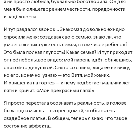
я не просто любила, буквально боготворила. Он для
меня был олицетворением честности, порядочности
и надёжности.
И тут раздался звонок… Знакомая довольно ехидно
спросила меня: создавая свою семью, знаю ли, что
у моего жениха уже есть семья, в том числе ребёнок?
Это была полная глупость! Какая семья? И тут приходит
от неё небольшое видео: мой парень идёт, обнявшись,
с какой‑то девушкой. Снято со спины, лица её не вижу,
но его, конечно, узнаю — это Витя, мой жених.
И «вишенка на торте» — к нему подбегает мальчик лет
пяти и кричит: «Мой прекрасный папа!»
Я просто перестала осознавать реальность, в голове
была одна мысль — скорее домой, чтобы сжечь
свадебное платье. В общем, теперь я знаю, что такое
состояние аффекта…