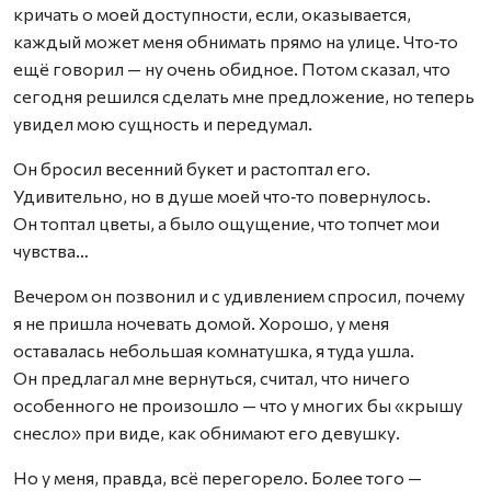
кричать о моей доступности, если, оказывается,
каждый может меня обнимать прямо на улице. Что‑то
ещё говорил — ну очень обидное. Потом сказал, что
сегодня решился сделать мне предложение, но теперь
увидел мою сущность и передумал.
Он бросил весенний букет и растоптал его.
Удивительно, но в душе моей что‑то повернулось.
Он топтал цветы, а было ощущение, что топчет мои
чувст­ва…
Вечером он позвонил и с удивлением спросил, почему
я не пришла ночевать домой. Хорошо, у меня
оставалась небольшая комнатушка, я туда ушла.
Он предлагал мне вернуться, считал, что ничего
особенного не произошло — что у многих бы «крышу
снесло» при виде, как обнимают его девушку.
Но у меня, правда, всё перегорело. Более того —