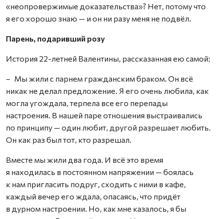
«неопровержимые доказательст­ва»? Нет, потому что
я его хорошо знаю — и он ни разу меня не подвёл.
Парень, подаривший розу
История 22-летней Валентины, рассказанная ею самой:
– Мы жили с парнем гражданским браком. Он всё
никак не делал предложение. Я его очень любила, как
могла угождала, терпела все его перепады
настроения. В нашей паре отношения выстраивались
по принципу — один любит, другой разрешает любить.
Он как раз был тот, кто разрешал.
Вместе мы жили два года. И всё это время
я находилась в постоянном напряжении — боялась
к нам пригласить подруг, сходить с ними в кафе,
каждый вечер его ждала, опасаясь, что придёт
в дурном настроении. Но, как мне казалось, я бы