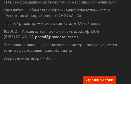
связи, информационных технологий и массовых коммуникаций.
Учредитель — общество с ограниченной ответственностью
«Агентство «Правда Севера» (ООО «АПС»).
Главный редактор — Екимовская Наталья Михайловна
163000, г. Архангельск, Троицкий пр-т, д. 52, оф. 1308
(8182) 20-46-02,
portal@pravdasevera.ru
Все права защищены. Использование материалов допускается
только с разрешения правообладателя.
Возрастная категория 18+.
Сделано в Артиле