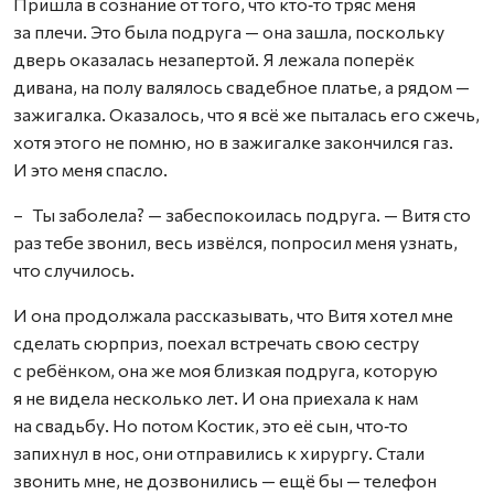
Пришла в сознание от того, что кто‑то тряс меня
за плечи. Это была подруга — она зашла, поскольку
дверь оказалась незапертой. Я лежала поперёк
дивана, на полу валялось свадебное платье, а рядом —
зажигалка. Оказалось, что я всё же пыталась его сжечь,
хотя этого не помню, но в зажигалке закончился газ.
И это меня спасло.
– Ты заболела? — забеспокоилась подруга. — Витя сто
раз тебе звонил, весь извёлся, попросил меня узнать,
что случилось.
И она продолжала рассказывать, что Витя хотел мне
сделать сюрприз, поехал встречать свою сестру
с ребёнком, она же моя близкая подруга, которую
я не видела несколько лет. И она приехала к нам
на свадьбу. Но потом Костик, это её сын, что‑то
запихнул в нос, они отправились к хирургу. Стали
звонить мне, не дозвонились — ещё бы — телефон