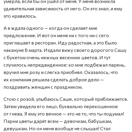
умерла, если бы он ушёл от меня. У меня возникла
удивительная зависимость от него. Он это знал, и ему
это нравилось.
А я ждала одного — когда он сделает мне
предложение. И вот он меня ни с того ни с сего
приглашает в ресторан. Иду радостная, а это было
накануне 8 марта. Издали вижу своего дорогого Сашу
с букетом очень нежных весенних цветов. И тут
случилось непредвиденное: ко мне подбежал парень,
вручил мне розу и слегка приобнял. Оказалось, что
их компания решила сделать доброе дело —
поздравить женщин с праздником.
Стою с розой, улыбаюсь Саше, который приближается.
Затем увидела его лицо, буквально перекошенное
от гнева. Я ему это вечное — это не то, что ты подумал!
Парни цветы дарят всем — девочкам, бабушкам,
девушкам. Но он меня вообще не слышал! Стал