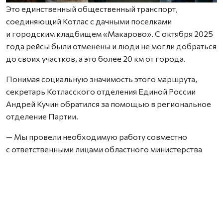
Это единственный общественный транспорт,
соединяющий Котлас с дачными поселками
и городским кладбищем «Макарово». С октября 2025
года рейсы были отменены и люди не могли добраться
до своих участков, а это более 20 км от города.
Понимая социальную значимость этого маршрута,
секретарь Котласского отделения Единой России
Андрей Кучин обратился за помощью в региональное
отделение Партии.
— Мы провели необходимую работу совместно
с ответственными лицами областного министерства
транспорта, — сообщил первый заместитель секретаря
Архангельского регионального отделения Единой
России Сергей Пивков. — В результате уже 9 апреля
была запущена открытая процедура определения
перевозчика. Сам маршрут планируется запустить