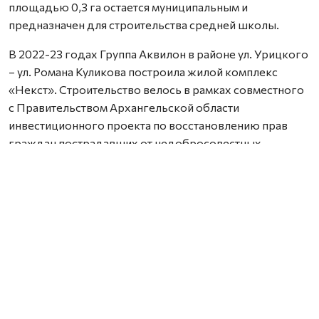
площадью 0,3 га остается муниципальным и
предназначен для строительства средней школы.
В 2022-23 годах Группа Аквилон в районе ул. Урицкого
– ул. Романа Куликова построила жилой комплекс
«Некст». Строительство велось в рамках совместного
с Правительством Архангельской области
инвестиционного проекта по восстановлению прав
граждан пострадавших от недобросовестных
действий застройщиков. В соответствии с областным
законом Группа Аквилон получила в аренду данный
участок выплатил денежные компенсации дольщикам,
обманутым несколькими другими застройщиками.
Сейчас по проектам комплексного развития
территорий Группа Аквилон выполняет обязательства
по расселению за свой счет в столице Поморья и
городе корабелов 65 деревянных домов площадью
33,8 тыс. кв. м, 32 дома уже расселены. Объем затрат на