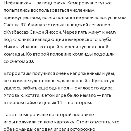
Нефтяника» — за подножку. Кемеровчане тут же
попытались воспользоваться численным
преимуществом, но эта попытка не увенчалась успехом.
Счёт на 37-й минуте открыл шведский легионер
«Кузбасса» Симон Янссон. Через пять минут к нему
подключился нападающий кемеровского клуба
Никита Иванов, который закрепил успех своей
команды. Ко второй половине команды подошли
со счётом
2:0
.
Второй тайм получился очень напряжённым и увы,
не таким результативным, как первый. «Кузбассу»
удалось забить ещё один гол — с углового удара.
Угловых, кстати, в этой игре было немало — пять
в первом тайме и целых 14 — во втором.
Также кемеровчане во второй половине
игры получили синюю карточку. Стоит отметить, что
обе команды сегодня играли осторожно,