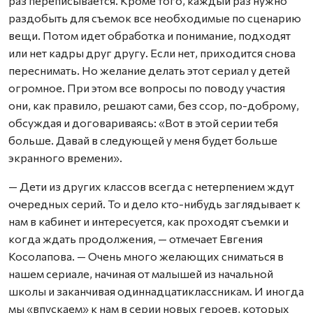
раз переписывается. Кроме того, каждый раз нужно
раздобыть для съемок все необходимые по сценарию
вещи. Потом идет обработка и понимание, подходят
или нет кадры друг другу. Если нет, приходится снова
переснимать. Но желание делать этот сериал у детей
огромное. При этом все вопросы по поводу участия
они, как правило, решают сами, без ссор, по-доброму,
обсуждая и договариваясь: «Вот в этой серии тебя
больше. Давай в следующей у меня будет больше
экранного времени».
— Дети из других классов всегда с нетерпением ждут
очередных серий. То и дело кто-нибудь заглядывает к
нам в кабинет и интересуется, как проходят съемки и
когда ждать продолжения, — отмечает Евгения
Косолапова. — Очень много желающих сниматься в
нашем сериале, начиная от малышей из начальной
школы и заканчивая одиннадцатиклассникам. И иногда
мы «впускаем» к нам в серии новых героев, которых