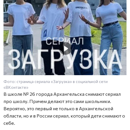
Фото: страница сериала «Загрузка» в социальной сети
Ф
«ВКонтакте»
«
В школе № 26 города Архангельска снимают сериал
про школу. Причем делают это сами школьники.
Вероятно, это первый не только в Архангельской
области, но и в России сериал, который дети снимают о
себе.