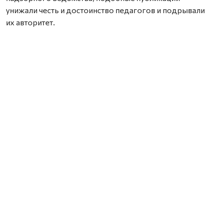
унижали честь и достоинство педагогов и подрывали
их авторитет.
Отмечается, что видеоролики находились в открытом
доступе. Их могли увидеть учащиеся школы,
преподаватели, а также другие пользователи
интернета.
По постановлению заместителя прокурора
Архангельска территориальная комиссия по делам
несовершеннолетних и защите их прав признала
подростка виновным в административном
правонарушении. Ему назначен штраф в размере пяти
тысяч рублей. Поскольку несовершеннолетний не
имеет собственного заработка, взыскание будет
произведено с его законного представителя.
Кроме того, с подростком провели профилактическую
беседу. Ему напомнили о последствиях подобных