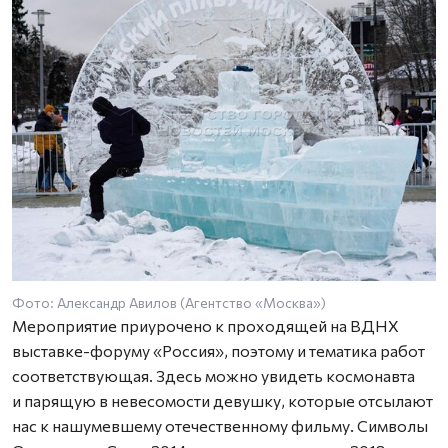
Фото: Александр Авилов (Агентство «Москва»)
Ф
Мероприятие приурочено к проходящей на ВДНХ
выставке-форуму «Россия», поэтому и тематика работ
соответствующая. Здесь можно увидеть космонавта
и парящую в невесомости девушку, которые отсылают
нас к нашумевшему отечественному фильму. Символы