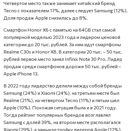
Четвертое место также занимает китайский бренд
Tecno с показателем 17%, далее следует Samsung (12%).
Доля продаж Apple снизилась до 8%.
Смартфон Honor X6 с памятью на 64GB стал самой
популярной моделью 2023 года и лидером ценовой
категории до 20 тыс. рублей. За ним идут смартфоны
Realme C30s и Honor X8. В категории 20 тыс. – 50 тыс.
рублей первое место занял Infinix Note 30 Pro. Лидер
продаж среди смартфонов дороже 50 тыс. рублей –
Apple iPhone 13.
В 2022 году лидерство делили между собой бренды
Samsung (24%) и Xiaomi (24%), на третьем месте был
Realme (21%), на четвертом Tecno (11%) и пятым шел
Apple (10%). Похожая ситуация была и в 2021 году.
Тогда рейтинг популярных брендов возглавлял
Samsung с долей 39%, на втором месте располагался
Xiaomi (29%), а замыкал тройку лидеров Apple (12%).