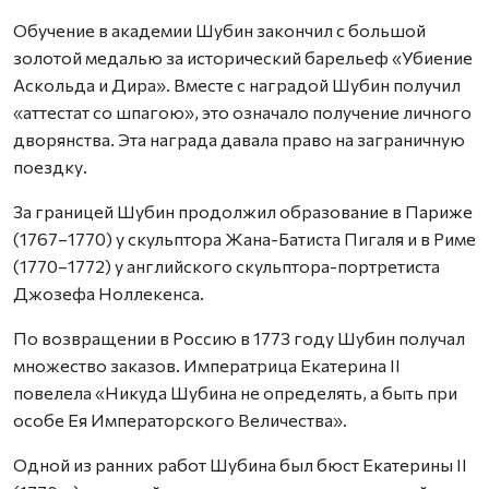
Обучение в академии Шубин закончил с большой
золотой медалью за исторический барельеф «Убиение
Аскольда и Дира». Вместе с наградой Шубин получил
«аттестат со шпагою», это означало получение личного
дворянства. Эта награда давала право на заграничную
поездку.
За границей Шубин продолжил образование в Париже
(1767–1770) у скульптора Жана-Батиста Пигаля и в Риме
(1770–1772) у английского скульптора-портретиста
Джозефа Ноллекенса.
По возвращении в Россию в 1773 году Шубин получал
множество заказов. Императрица Екатерина II
повелела «Никуда Шубина не определять, а быть при
особе Ея Императорского Величества».
Одной из ранних работ Шубина был бюст Екатерины II