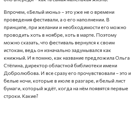
Впрочем, «Белый июнь» – это уже не о времени
проведения фестивали, а о его наполнении. В
принципе, при желании и необходимости его можно
проводить хоть в ноябре, хоть в марте. Поэтому
можно сказать, что фестиваль вернулся к своим
истокам, ведь он изначально задумывался как
книжный. И я помню, как название предложила Ольга
Стёпина, директор областной библиотеки имени
Добролюбова. И все сразу его прочувствовали – это и
белые ночи, которые в июле в разгаре, и белый лист
бумаги, который ждёт, когда на нём появятся первые
строки. Какие?
Наверное, для ответа на этот вопрос и был задуман
фестиваль…
Последний день «Белого июня» выпал на 2 августа. И к
обеду пошёл дождь – тёплый, действительно,