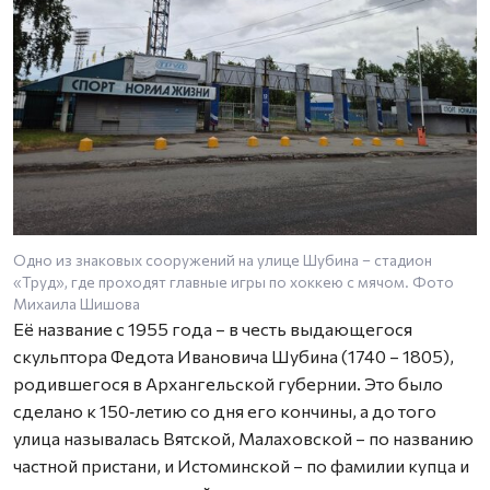
Одно из знаковых сооружений на улице Шубина – стадион
«Труд», где проходят главные игры по хоккею с мячом. Фото
Михаила Шишова
Её название с 1955 года – в честь выдающегося
скульптора Федота Ивановича Шубина (1740 – 1805),
родившегося в Архангельской губернии. Это было
сделано к 150‑летию со дня его кончины, а до того
улица называлась Вятской, Малаховской – по названию
частной пристани, и Истоминской – по фамилии купца и