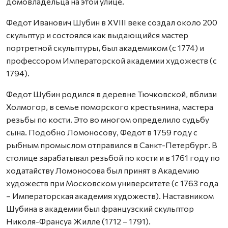
домовладельца на этой улице.
Федот Иванович Шубин в XVIII веке создал около 200
скульптур и состоялся как выдающийся мастер
портретной скульптуры, был академиком (с 1774) и
профессором Императорской академии художеств (с
1794).
Федот Шубин родился в деревне Тючковской, вблизи
Холмогор, в семье поморского крестьянина, мастера
резьбы по кости. Это во многом определило судьбу
сына. Подобно Ломоносову, Федот в 1759 году с
рыбным промыслом отправился в Санкт-Петербург. В
столице зарабатывал резьбой по кости и в 1761 году по
ходатайству Ломоносова был принят в Академию
художеств при Московском университете (с 1763 года
– Императорская академия художеств). Наставником
Шубина в академии был французский скульптор
Николя-Франсуа Жилле (1712 – 1791).