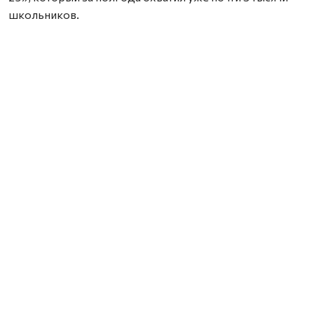
школьников.
Нашли ошибку? Выделите текст, нажмите
ctrl+enter
и отправьте ее нам.
Общество
В Сольвычегодске завершается
благоустройство
многофункциональных площадок
для волейбола и баскетбола