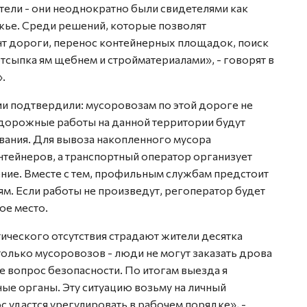
ели - они неоднократно были свидетелями как
жье. Среди решений, которые позволят
т дороги, перенос контейнерных площадок, поиск
тсыпка ям щебнем и стройматериалами», - говорят в
.
ии подтвердили: мусоровозам по этой дороге не
дорожные работы на данной территории будут
вания. Для вывоза накопленного мусора
нтейнеров, а транспортный оператор организует
ние. Вместе с тем, профильным службам предстоит
м. Если работы не произведут, регоператор будет
ое место.
ктического отсутствия страдают жители десятка
только мусоровозов - люди не могут заказать дрова
же вопрос безопасности. По итогам выезда я
ые органы. Эту ситуацию возьму на личный
с удастся урегулировать в рабочем порядке», -