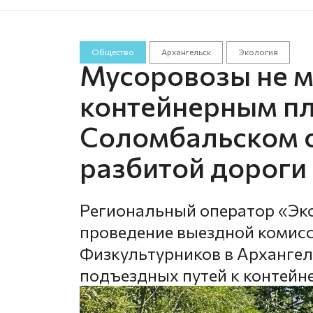
Общество
Архангельск
Экология
Мусоровозы не мо
контейнерным п
Соломбальском о
разбитой дороги
Региональный оператор «Эк
проведение выездной комисс
Физкультурников в Архангель
подъездных путей к контей