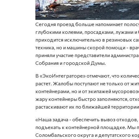
Сегодня проезд больше напоминает полосу 
глубокими колеями, просадками, лужами и 
приходится исключительно в резиновых сап
техника, но и машины скорой помощи - вр
приняли участие представители администра
Собрания и городской Думы.
В «ЭкоИнтеграторе» отмечают, что количе
растет. Жалобы поступают не только от ж
контейнерами, но и от экипажей мусоровоз
жару контейнеры быстро заполняются, отхо
растаскивают их по ближайшей территории
«Наша задача - обеспечить вывоз отходов
подъехать к контейнерной площадке. Мы 
Соломбальского округа и депутатского кор