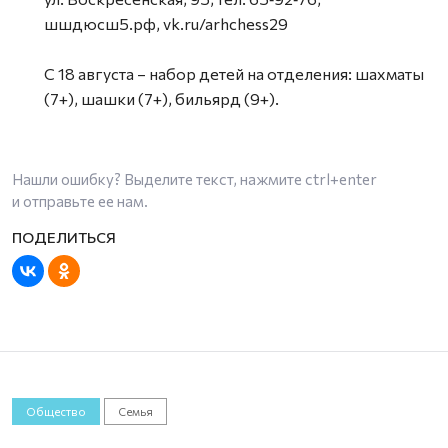
шшдюсш5.рф, vk.ru/arhchess29
С 18 августа – набор детей на отделения: шахматы
(7+), шашки (7+), бильярд (9+).
Нашли ошибку? Выделите текст, нажмите
ctrl+enter
и отправьте ее нам.
Общество
Семья