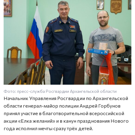
Фото: пресс-служба Росгвардии Архангельской области
Ф
Начальник Управления Росгвардии по Архангельской
области генерал-майор полиции Андрей Горбунов
принял участие в благотворительной всероссийской
акции «Елка желаний» и в канун празднования Нового
года исполнил мечты сразу трёх детей.