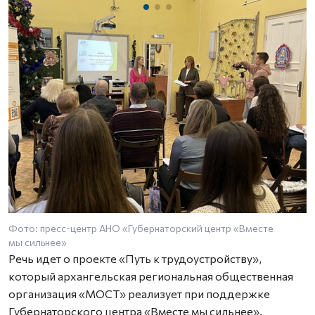
Фото: пресс-центр АНО «Губернаторский центр «Вместе
Ф
мы сильнее»
м
Речь идет о проекте «Путь к трудоустройству»,
который архангельская региональная общественная
организация «МОСТ» реализует при поддержке
Губернаторского центра «Вместе мы сильнее».