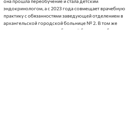
она прошла переобучение и стала детским
эндокринологом, а с 2023 года совмещает врачебную
практику с обязанностями заведующей отделением в
архангельской городской больнице № 2. В том же
году доктор в составе мобильной бригады работала в
Донецке, где ежедневно осматривала до 200 детей,
помогая выявлять заболевания и корректировать
лечение.
На этой неделе специалист находилась на юге региона
в связи с проведением форумов «Сильные
муниципалитеты – сильный регион». В свободное от
деловой программы время врач провела консультации
для местных ребят.
На прием к Елене Слобода записывались пациенты
разных возрастов — от младенцев на руках у мам до
старшеклассников. Одной из посетительниц стала
котлашанка Алена Харитонова.