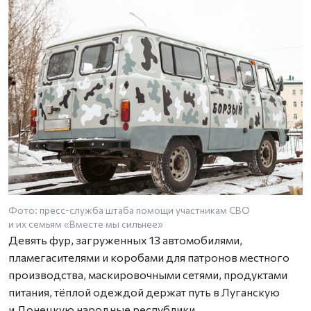
Фото: пресс-служба штаба помощи участникам СВО
Ф
и их семьям «Вместе мы сильнее»
и
Девять фур, загруженных 13 автомобилями,
пламегасителями и коробами для патронов местного
производства, маскировочными сетями, продуктами
питания, тёплой одеждой держат путь в Луганскую
и Донецкую народные республики,