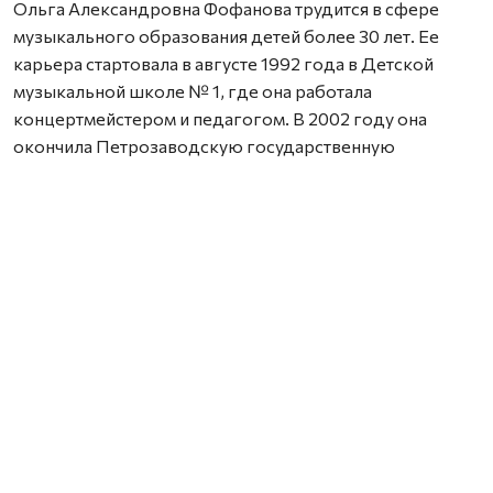
Ольга Александровна Фофанова трудится в сфере
музыкального образования детей более 30 лет. Ее
карьера стартовала в августе 1992 года в Детской
музыкальной школе № 1, где она работала
концертмейстером и педагогом. В 2002 году она
окончила Петрозаводскую государственную
консерваторию. Сегодня Ольга Фофанова
возглавляет Архангельский музыкальный колледж, с
2020 года входит в состав Общественной палаты
Архангельской области, а в 2022 году губернатор
Александр Цыбульский присвоил ей звание «Почетный
работник культуры Архангельской области».
Наталья Александровна Шевченко — преподаватель
Детской школы искусств № 36 Северодвинска,
которая является одним из ключевых культурных
центров города. Здесь сотни детей осваивают игру на
музыкальных инструментах, сольное и хоровое пение.