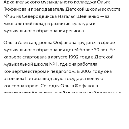
Архангельского музыкального колледжа Ольга
Фофанова и преподаватель Детской школы искусств
№ 36 из Северодвинска Наталья Шевченко — за
многолетний вклад в развитие культуры и
музыкального образования региона.
Ольга Александровна Фофанова трудится в сфере
музыкального образования детей более 30 лет. Ее
карьера стартовала в августе 1992 года в Детской
музыкальной школе № 1, где она работала
концертмейстером и педагогом. В 2002 году она
окончила Петрозаводскую государственную
консерваторию. Сегодня Ольга Фофанова
возглавляет Архангельский музыкальный колледж, с
2020 года входит в состав Общественной палаты
Архангельской области, а в 2022 году губернатор
Александр Цыбульский присвоил ей звание «Почетный
работник культуры Архангельской области».