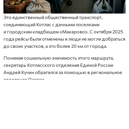
Это единственный общественный транспорт,
соединяющий Котлас с дачными поселками
и городским кладбищем «Макарово». С октября 2025
года рейсы были отменены и люди не могли добраться
до своих участков, а это более 20 км от города.
Понимая социальную значимость этого маршрута,
секретарь Котласского отделения Единой России
Андрей Кучин обратился за помощью в региональное
отделение Партии.
— Мы провели необходимую работу совместно
с ответственными лицами областного министерства
транспорта, — сообщил первый заместитель секретаря
Архангельского регионального отделения Единой
России Сергей Пивков. — В результате уже 9 апреля
была запущена открытая процедура определения