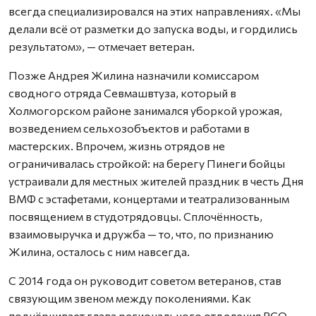
всегда специализировался на этих направлениях. «Мы
делали всё от разметки до запуска воды, и гордились
результатом», — отмечает ветеран.
Позже Андрея Жилина назначили комиссаром
сводного отряда Севмашвтуза, который в
Холмогорском районе занимался уборкой урожая,
возведением сельхозобъектов и работами в
мастерских. Впрочем, жизнь отрядов не
ограничивалась стройкой: на берегу Пинеги бойцы
устраивали для местных жителей праздник в честь Дня
ВМФ с эстафетами, концертами и театрализованным
посвящением в студотрядовцы. Сплочённость,
взаимовыручка и дружба — то, что, по признанию
Жилина, осталось с ним навсегда.
С 2014 года он руководит советом ветеранов, став
связующим звеном между поколениями. Как
подчёркивает глава регионального отделения РСО