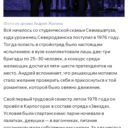
Фото из архива Андрея Жилина
Всё началось со студенческой скамьи Севмашвтуза,
куда уроженец Северодвинска поступил в 1976 году.
Тогда попасть в стройотряд было настоящим
испытанием: в вузе комплектовали лишь две-три
бригады по 25–30 человек, а конкурс среди
желающих достигал пяти-шести претендентов на
место. Андрей вспоминает, что решающим мотивом
стало желание проверить себя и прикоснуться к той
романтике, которой было овеяно движение.
Свой первый трудовой семестр летом 1978 года он
провёл в Карпогорах в составе отряда «Звезда».
Условия были спартанскими: парни ночевали в
палатках, девушки — в вагончиках, питание
организовывали собственными силами. За два месяца