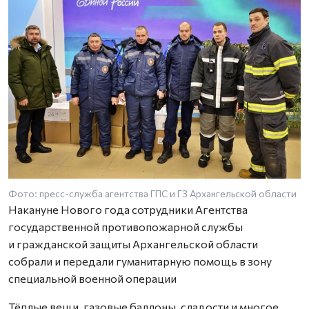
Фото: пресс-служба агентства ГПС и ГЗ Архангельской области
Ф
Накануне Нового года сотрудники Агентства
государственной противопожарной службы
и гражданской защиты Архангельской области
собрали и передали гуманитарную помощь в зону
специальной военной операции
Тёплые вещи, газовые баллоны, сладости и многое