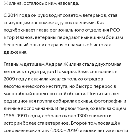
Жилина, осталось с ним навсегда.
С 2014 года он руководит советом ветеранов, став
связующим звеном между поколениями. Как
подчёркивает глава регионального отделения РСО
Егор Иванов, ветераны передают нынешним бойцам
бесценный опыт и сохраняют память об истоках
движения.
Главным детищем Андрея Жилина стала двухтомная
летопись студотрядов Поморья. Замысел возник в
2009 году и сначала касался только отрядов
лесотехнического института, но быстро перерос в
масштабный проект по всей области. Почти пять лет
редакционная группа собирала архивы, фотографии и
личные воспоминания. В первом томе, охватывающем
1966–1991 годы, собрано около 1300 снимков и
истории более ста ветеранов. Второй том посвящён
современному этапу (2000–2019) и включает уже почти