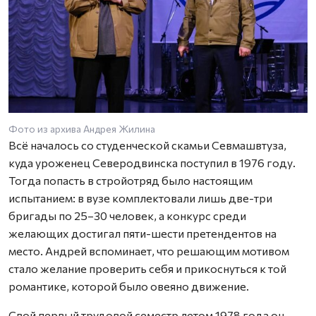
Фото из архива Андрея Жилина
Всё началось со студенческой скамьи Севмашвтуза,
куда уроженец Северодвинска поступил в 1976 году.
Тогда попасть в стройотряд было настоящим
испытанием: в вузе комплектовали лишь две-три
бригады по 25–30 человек, а конкурс среди
желающих достигал пяти-шести претендентов на
место. Андрей вспоминает, что решающим мотивом
стало желание проверить себя и прикоснуться к той
романтике, которой было овеяно движение.
Свой первый трудовой семестр летом 1978 года он