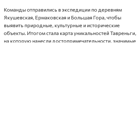
Команды отправились в экспедиции по деревням
Якушевская, Ермаковская и Большая Гора, чтобы
выявить природные, культурные и исторические
объекты. Итогом стала карта уникальностей Тавреньги,
на которую нанесли достопримечательности, значимые
места и имена хранителей традиций.
На презентации участники предложили идеи будущих
инициатив: возродить празднование Ильина дня,
развивать «Сад дружбы», благоустроить парк у
досугового центра, создать турмаршрут на реке Вели,
экотропу к родникам и музей истории лесопункта.
Руководитель проекта Елена Козьмина подчеркнула,
что жители готовы объединяться вокруг общего дела,
и задача — помочь им превращать идеи в проекты. В
течение года пройдут обучающие мастерские,
проектные сессии и конкурсы инициатив. Проект