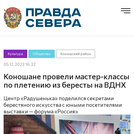
Культура
Общество
Коношский район
05.12.2023 16:32
Коношане провели мастер-классы
по плетению из бересты на ВДНХ
Центр «Радушенька» поделился секретами
берестяного искусства с юными посетителями
выставки — форума «Россия»