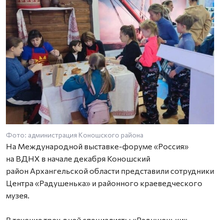
Фото: администрация Коношского района
Ф
На Международной выставке-форуме «Россия»
на ВДНХ в начале декабря Коношский
район Архангельской области представили сотрудники
Центра «Радушенька» и районного краеведческого
музея.
В течение трех дней специалисты «Радушеньки»