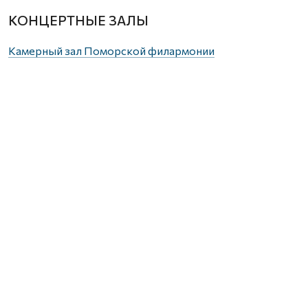
КОНЦЕРТНЫЕ ЗАЛЫ
Камерный зал Поморской филармонии
ул. К. Маркса, 3, тел. 20‑80‑66
8 августа в 20.00 – авторская экскурсия Владислава
Дреко «Застывшая музыка Немецкой слободы»
(6+).
МУЗЕИ
Гостиные дворы
наб. Сев. Двины, 85–86, тел. 609-000.
8, 9 августа в 15.00 – экскурсия «Знакомьтесь –
Гостиный двор!» (12+).
9 августа в 17.00 – экскурсия «Архангельск плюс» с