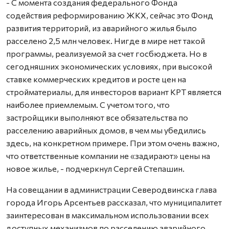
- С момента создания федерального Фонда
содействия реформированию ЖКХ, сейчас это Фонд
развития территорий, из аварийного жилья было
расселено 2,5 млн человек. Нигде в мире нет такой
программы, реализуемой за счет госбюджета. Но в
сегодняшних экономических условиях, при высокой
ставке коммерческих кредитов и росте цен на
стройматериалы, для инвесторов вариант КРТ является
наиболее приемлемым. С учетом того, что
застройщики выполняют все обязательства по
расселению аварийных домов, в чем мы убедились
здесь, на конкретном примере. При этом очень важно,
что ответственные компании не «задирают» цены на
новое жилье, - подчеркнул Сергей Степашин.
На совещании в администрации Северодвинска глава
города Игорь Арсентьев рассказал, что муниципалитет
заинтересован в максимальном использовании всех
доступных механизмов по расселению аварийного