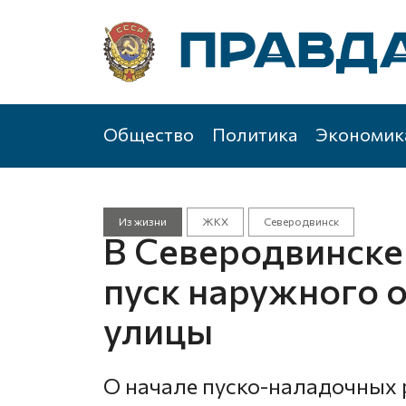
Общество
Политика
Экономик
Из жизни
ЖКХ
Северодвинск
В Северодвинск
пуск наружного
улицы
О начале пуско-наладочных 