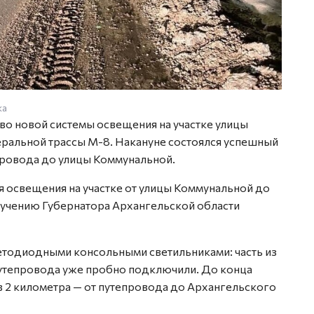
ка
Фото: 
во новой системы освещения на участке улицы
ральной трассы М-8. Накануне состоялся успешный
провода до улицы Коммунальной.
я освещения на участке от улицы Коммунальной до
учению Губернатора Архангельской области
ветодиодными консольными светильниками: часть из
 путепровода уже пробно подключили. До конца
в 2 километра — от путепровода до Архангельского