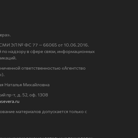
ера».
 СМИ ЭЛ № ФС 77 — 66065 от 10.06.2016.
по надзору в сфере связи, информационных
никаций.
аниченной ответственностью «Агентство
).
ая Наталья Михайловна
й пр-т, д. 52, оф. 1308
severa.ru
ование материалов допускается только с