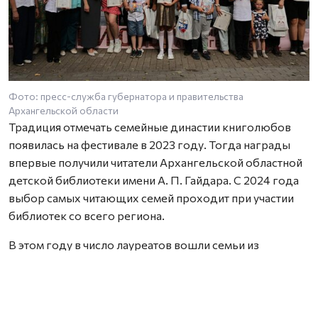
Фото: пресс-служба губернатора и правительства
Архангельской области
Традиция отмечать семейные династии книголюбов
появилась на фестивале в 2023 году. Тогда награды
впервые получили читатели Архангельской областной
детской библиотеки имени А. П. Гайдара. С 2024 года
выбор самых читающих семей проходит при участии
библиотек со всего региона.
В этом году в число лауреатов вошли семьи из
Архангельска, Новодвинска, Вельска, Холмогорского,
Пинежского, Котласского и Мезенского округов.
Награды им вручила заместитель министра культуры и
туризма Архангельской области Анна Фофанова.