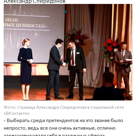
Александр Спиридонов
Фото: страница Александра Спиридонова в социальной сети
Ф
«ВКонтакте»
«
- Выбирать среди претендентов на это звание было
непросто, ведь все они очень активные, отлично
зарекомендовали себя в различных сферах