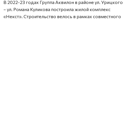
В 2022-23 годах Группа Аквилон в районе ул. Урицкого
– ул. Романа Куликова построила жилой комплекс
«Некст». Строительство велось в рамках совместного
с Правительством Архангельской области
инвестиционного проекта по восстановлению прав
граждан пострадавших от недобросовестных
действий застройщиков. В соответствии с областным
законом Группа Аквилон получила в аренду данный
участок выплатил денежные компенсации дольщикам,
обманутым несколькими другими застройщиками.
Сейчас по проектам комплексного развития
территорий Группа Аквилон выполняет обязательства
по расселению за свой счет в столице Поморья и
городе корабелов 65 деревянных домов площадью
33,8 тыс. кв. м, 32 дома уже расселены. Объем затрат на
расселение составляет более 3,1 млрд. рублей. Это те
деньги, которые застройщик должен израсходовать