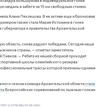
ександра Большунова в индивидуальной гонке
ую медаль в забеге на 15 км свободным стилем.
няла Алина Пеклецова. В ее активе еще и бронзовая
призером также стала Мария Истомина в гонке
 губернатора и правительства Архангельской
ю область, снова радуют победами. Сегодня наши
ыжников страны, — отметил заместитель
й Пивков. — Ребята из нашей сборной проходят
 спортивной школы олимпийского резерва
профессиональные трассы которой признаны одними
ыжного сезона команда Архангельской области
стала
ета
Всероссийских соревнований по лыжным гонкам
enter
и отправьте ее нам.