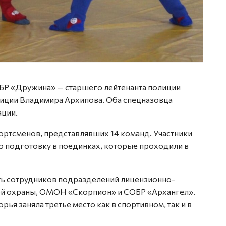
БР «Дружина» — старшего лейтенанта полиции
иции Владимира Архипова. Оба спецназовца
ации.
ортсменов, представлявших 14 команд. Участники
 подготовку в поединках, которые проходили в
ть сотрудников подразделений лицензионно-
ой охраны, ОМОН «Скорпион» и СОБР «Архангел».
ья заняла третье место как в спортивном, так и в