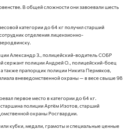
рвенстве. В общей сложности они завоевали шесть
есовой категории до 64 кг получил старший
 сотрудник отделения лицензионно-
веродвинску.
ции Александр З., полицейский-водитель СОБР
ий сержант полиции Андрей О., полицейский-боец
 а также прапорщик полиции Никита Пермяков,
лиала вневедомственной охраны — в весе свыше 98
евал первое место в категории до 64 кг.
 старшина полиции Артём Изотов, старший
омственной охраны Росгвардии.
или кубки, медали, грамоты и специальные ценные