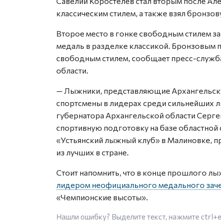
Савелий Коростелев стал вторым после Ал
классическим стилем, а также взял бронзов
Второе место в гонке свободным стилем за
медаль в разделке классикой. Бронзовым 
свободным стилем, сообщает пресс-служба
области.
— Лыжники, представляющие Архангельску
спортсмены в лидерах среди сильнейших л
губернатора Архангельской области Серге
спортивную подготовку на базе областной
«Устьянский лыжный клуб» в Малиновке, 
из лучших в стране.
Стоит напомнить, что в конце прошлого л
лидером неофициального медального зач
«Чемпионские высоты».
Нашли ошибку? Выделите текст, нажмите
ctrl+