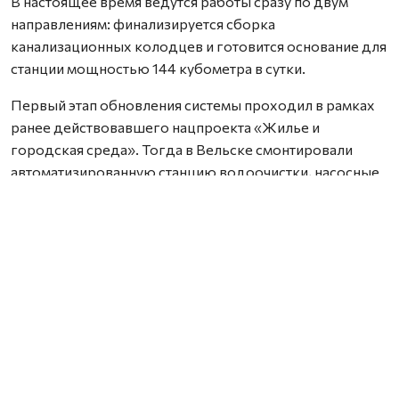
В настоящее время ведутся работы сразу по двум
направлениям: финализируется сборка
канализационных колодцев и готовится основание для
станции мощностью 144 кубометра в сутки.
Первый этап обновления системы проходил в рамках
ранее действовавшего нацпроекта «Жилье и
городская среда». Тогда в Вельске смонтировали
автоматизированную станцию водоочистки, насосные
агрегаты, а также провели капремонт резервуаров.
Сейчас водоснабжение города организовано из
подземных горизонтов по новой сети.
Полное завершение второго этапа запланировано на
декабрь текущего года. После ввода объекта в
эксплуатацию жители будут обеспечены качественным
водоснабжением с существенно сниженным риском
аварийных ситуаций и перебоев.