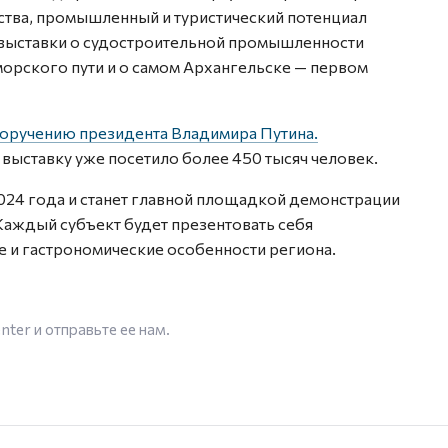
тва, промышленный и туристический потенциал
м выставки о судостроительной промышленности
морского пути и о самом Архангельске — первом
поручению президента Владимира Путина.
 выставку уже посетило более 450 тысяч человек.
2024 года и станет главной площадкой демонстрации
аждый субъект будет презентовать себя
е и гастрономические особенности региона.
enter
и отправьте ее нам.