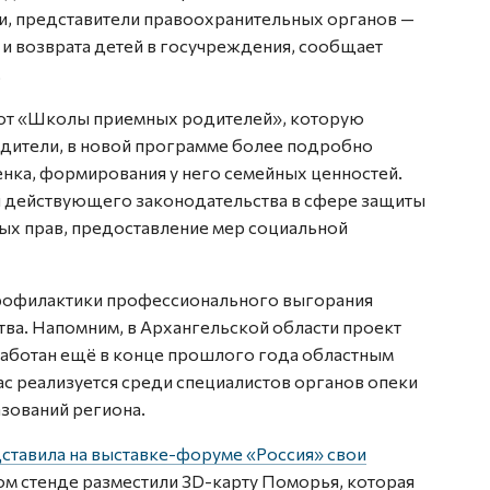
ки, представители правоохранительных органов —
 возврата детей в госучреждения, сообщает
.
 от «Школы приемных родителей», которую
дители, в новой программе более подробно
нка, формирования у него семейных ценностей.
 действующего законодательства в сфере защиты
ых прав, предоставление мер социальной
рофилактики профессионального выгорания
тва. Напомним, в Архангельской области проект
аботан ещё в конце прошлого года областным
ас реализуется среди специалистов органов опеки
зований региона.
ставила на выставке-форуме «Россия» свои
м стенде разместили 3D-карту Поморья, которая