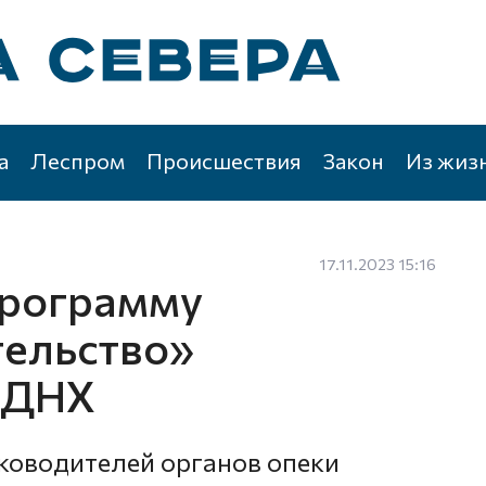
а
Леспром
Происшествия
Закон
Из жиз
17.11.2023 15:16
программу
тельство»
ВДНХ
ководителей органов опеки