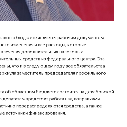
о закон о бюджете является рабочим документом
него изменения и все расходы, которые
ривлечения дополнительных налоговых
нительных средств из федерального центра. Эта
рены, что и в следующем году все обязательства
еркнула заместитель председателя профильного
та об областном бюджете состоится на декабрьской
о депутатам предстоит работа над поправками
стично перераспределяются средства, а также
е источники финансирования.