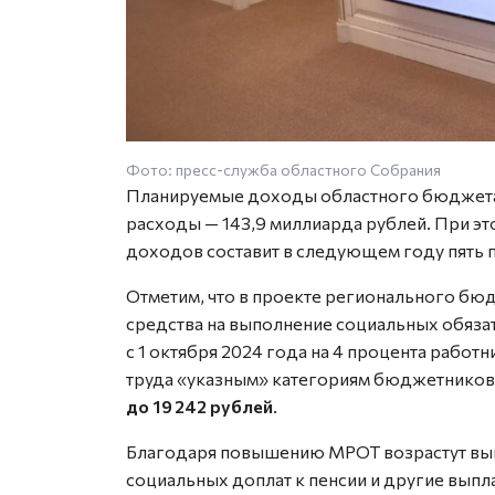
Фото: пресс-служба областного Собрания
Планируемые доходы областного бюджета н
расходы — 143,9 миллиарда рублей. При э
доходов составит в следующем году пять 
Отметим, что в проекте регионального б
средства на выполнение социальных обяза
с 1 октября 2024 года на 4 процента рабо
труда «указным» категориям бюджетников,
до 19 242 рублей
.
Благодаря повышению МРОТ возрастут вып
социальных доплат к пенсии и другие выпл