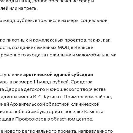
 Расходы на кадровое обеспечение сферы
ей или на треть.
,6 млрд рублей, в том числе на меры социальной
о пилотных и комплексных проектов, таких, как
ости, создание семейных МФЦ в Вельске
временного ухода за пожилыми и маломобильными
оступление
арктической единой субсидии
ры в размере 1,1 млрд рублей. Средства
а Дворца детского и юношеского творчества
адиона имени В. С. Кузина в Приморском районе,
зней Архангельской областной клинической
ия врачебной амбулатории в поселке Каменка
лощади Профсоюзов в областном центре.
е нового регионального проекта, направленного