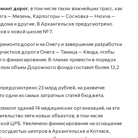
емонт дорог
, в том числе таких важнейших трасс, как
ега — Мезень, Карпогоры — Сосновка — Нюхча —
ндома и другие. В Архангельске предусмотрено
ов к новой школе № 7.
ремонта дороги на Онегу и завершение разработки
участков дороги Онега — Тамица — Кянда, чтобы
го финансирования. В планах привести в порядок
целом объем Дорожного фонда составит более 12,2
 предусмотрено 23 млрд рублей, на развитие
это одни из самых затратных статей бюджета.
емонт зданий 14 медицинских организаций, на эти
ительство пяти новых объектов, в том числе
ской ЦРБ. Увеличено финансирование на оснащение
осудистых центров в Архангельске и Котласе,