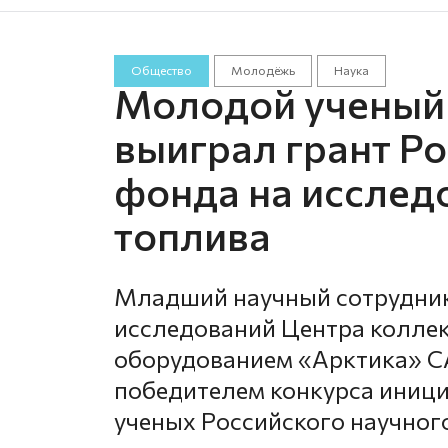
Общество
Молодёжь
Наука
Молодой ученый 
выиграл грант Р
фонда на исслед
топлива
Младший научный сотрудник
исследований Центра колле
оборудованием «Арктика» С
победителем конкурса иниц
ученых Российского научног