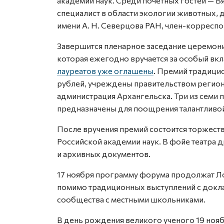
академии наук. Среди почетных гостей — В
специалист в области экологии животных, 
имени А. Н. Северцова РАН, член-корресп
Завершится пленарное заседание церемони
которая ежегодно вручается за особый вкла
лауреатов уже оглашены
. Премий традицио
рублей, учреждены правительством региона
администрация Архангельска. Три из семи 
предназначены для поощрения талантливой
После вручения премий состоится торжес
Российской академии наук. В фойе театра д
и архивных документов.
17 ноября программу форума продолжат Ло
помимо традиционных выступлений с докла
сообщества с местными школьниками.
В день рождения великого ученого 19 нояб