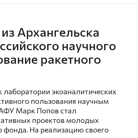
из Архангельска
оссийского научного
ование ракетного
 лаборатории экоаналитических
ктивного пользования научным
АФУ Марк Попов стал
иативных проектов молодых
о фонда. На реализацию своего