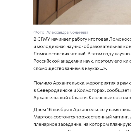
Фото: Александра Конычева
В СГМУ начинает работу итоговая Ломоносо
и молодежная научно-образовательная конф
Ломоносовских чтений. В этом году научн
Российской академии наук, поэтому его кл
спомоществованием в науках…».
Помимо Архангельска, мероприятия в рам
в Северодвинске и Холмогорах, сообщает 
Архангельской области. Ключевые состоятся
Днем 16 ноября в Архангельске у памятни
Мартоса состоится торжественный митинг. 
пленарное заседание, на котором планиру