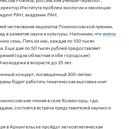
ячеслав Рожнов, российский учёный-териолог,
директор Института проблем экологии и эволюции
ондент РАН, академик РАН.
ей чествования лауреатов Ломоносовской премии,
д в развитие науки и культуры. Напомним, что
имена
нно семь. Пять из них, каждая по 100 тысяч
. Еще две по 50 тысяч рублей предоставляет
премий (одна областная и обе городские)
 молодежи в возрасте до 35 лет.
твенный концерт, посвященный 300-летию
рамы будет работать тематическая выставка книг
моносовские чтения в селе Холмогоры, где,
дами, состоятся встречи представителей научного
ря в Архангельске пройдут легкоатлетическая