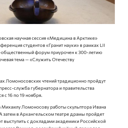
вская научная сессия «Медицина в Арктике»
еренция студентов «Гранит науки» в рамках LII
о-общественный форум приурочен к 300-летию
ючевая тема — «Служить Отечеству
ках Ломоносовских чтений традиционно пройдут
пресс-служба губернатора и правительства
 с 16 по 19 ноября.
ка Михаилу Ломоносову работы скульптора Ивана
А затем в Архангельском театре драмы пройдет
ют выступить с докладами академики Российской