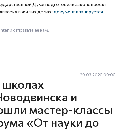
Государственной Думе подготовили законопроект
аливаек» в жилых домах:
документ планируется
enter
и отправьте ее нам.
29.03.2026 09:00
х школах
Новодвинска и
ошли мастер-классы
рума «От науки до