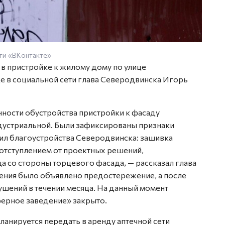
ети «ВКонтакте»
Фото: 
в пристройке к жилому дому по улице
е в социальной сети глава Северодвинска Игорь
нности обустройства пристройки к фасаду
дустриальной. Были зафиксированы признаки
ил благоустройства Северодвинска: зашивка
отступлением от проектных решений,
 со стороны торцевого фасада, — рассказал глава
ения было объявлено предостережение, а после
ушений в течении месяца. На данный момент
ерное заведение» закрыто.
анируется передать в аренду аптечной сети