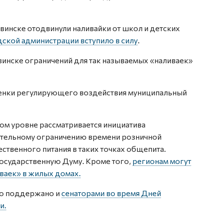
двинске отодвинули наливайки от школ и детских
ской администрации вступило в силу
.
винске ограничений для так называемых «наливаек»
ценки регулирующего воздействия муниципальный
ом уровне рассматривается инициатива
ительному ограничению времени розничной
ственного питания в таких точках общепита.
осударственную Думу. Кроме того,
регионам могут
ваек» в жилых домах.
ло поддержано и
сенаторами во время Дней
и.