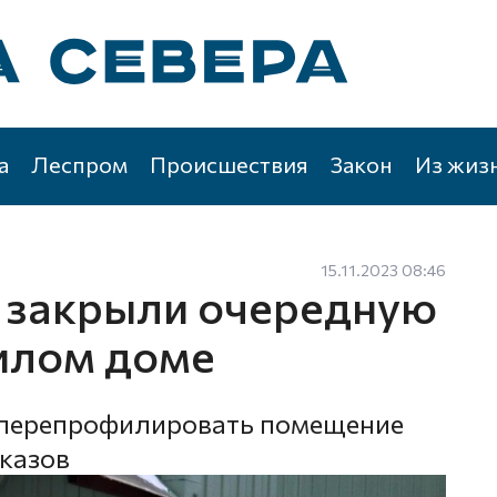
а
Леспром
Происшествия
Закон
Из жиз
15.11.2023 08:46
 закрыли очередную
илом доме
 перепрофилировать помещение
аказов