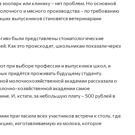
 в зоопарк или клинику – нет проблем. Но основной
молочного и мясного производства – по требованию
аших выпускников становятся ветеринарами
логия» были представлены стоматологические
ей. Как это происходит, школьникам показали через
ют при выборе профессии и выпускники школ, и
орых придётся проживать будущему студенту.
ной молочнохозяйственной академии рассказала о
молочно-хозяйственной академии самое
. И, кстати, за небольшую плату – 500 рублей в
ии пригласили всех участников встречи к столу, где
цию, изготавливаемую из молока, которое