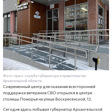
Фото: пресс-служба губернатора и правительства
Ф
Архангельской области
А
Современный центр для оказания всесторонней
поддержки ветеранов СВО открылся в центре
столицы Поморья на улице Воскресенской, 12.
Сегодня здесь побывал губернатор Архангельской