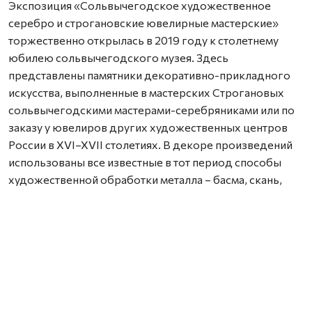
Экспозиция «Сольвычегодское художественное
серебро и строгановские ювелирные мастерские»
торжественно открылась в 2019 году к столетнему
юбилею сольвычегодского музея. Здесь
представлены памятники декоративно-прикладного
искусства, выполненные в мастерских Строгановых
сольвычегодскими мастерами-серебряниками или по
заказу у ювелиров других художественных центров
России в XVI–XVII столетиях. В декоре произведений
использованы все известные в тот период способы
художественной обработки металла – басма, скань,
гравировка, чеканка, эмаль, чернь.
Семь лет экспозиция открыта для посещения жителями
и гостями города. В марте она пополнилась новыми
предметами из фондохранилища Сольвычегодского
музея-заповедника.