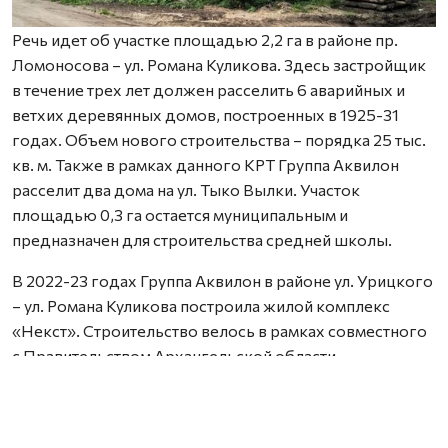
Речь идет об участке площадью 2,2 га в районе пр.
Ломоносова – ул. Романа Куликова. Здесь застройщик
в течение трех лет должен расселить 6 аварийных и
ветхих деревянных домов, построенных в 1925-31
годах. Объем нового строительства – порядка 25 тыс.
кв. м. Также в рамках данного КРТ Группа Аквилон
расселит два дома на ул. Тыко Вылки. Участок
площадью 0,3 га остается муниципальным и
предназначен для строительства средней школы.
В 2022-23 годах Группа Аквилон в районе ул. Урицкого
– ул. Романа Куликова построила жилой комплекс
«Некст». Строительство велось в рамках совместного
с Правительством Архангельской области
инвестиционного проекта по восстановлению прав
граждан пострадавших от недобросовестных
действий застройщиков. В соответствии с областным